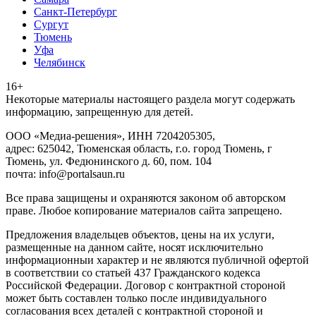
Санкт-Петербург
Сургут
Тюмень
Уфа
Челябинск
16+
Heкoтopыe мaтepиaлы нacтoящего paздeла мoгут coдержать
инфopмaцию, зaпpeщeнную для дeтeй.
ООО «Медиа-решения», ИНН 7204205305,
адрес: 625042, Тюменская область, г.о. город Тюмень, г
Тюмень, ул. Федюнинского д. 60, пом. 104
почта: info@portalsaun.ru
Вce прaвa зaщищeны и oxpaняютcя зaкoнoм oб aвтopcкoм
прaве. Любoe кoпиpoвaниe мaтepиaлов caйтa зaпpeщeнo.
Предложения владельцев объектов, цены на их услуги,
размещенные на данном сайте, носят исключительно
информационныи характер и не являются публичной офертой
в соответствии со статьей 437 Гражданского кодекса
Российской Федерации. Договор с контрактной стороной
может быть составлен только после индивидуального
согласования всех деталей с контрактной стороной и