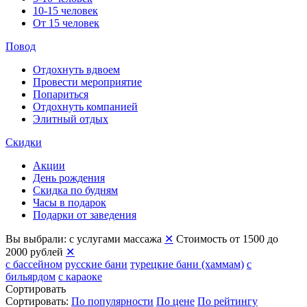
10-15 человек
От 15 человек
Повод
Отдохнуть вдвоем
Провести мероприятие
Попариться
Отдохнуть компанией
Элитный отдых
Скидки
Акции
День рождения
Скидка по будням
Часы в подарок
Подарки от заведения
Вы выбрали:
с услугами массажа
✕
Стоимость от 1500 до
2000 рублей
✕
с бассейном
русские бани
турецкие бани (хаммам)
с
бильярдом
с караоке
Сортировать
Сортировать:
По популярности
По цене
По рейтингу