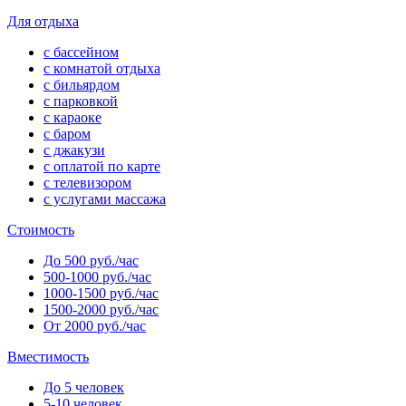
Для отдыха
с бассейном
с комнатой отдыха
с бильярдом
с парковкой
с караоке
с баром
с джакузи
с оплатой по карте
с телевизором
с услугами массажа
Стоимость
До 500 руб./час
500-1000 руб./час
1000-1500 руб./час
1500-2000 руб./час
От 2000 руб./час
Вместимость
До 5 человек
5-10 человек