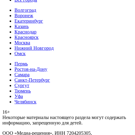
Волгоград
Воронеж
Екатеринбург
Казань
Краснодар
Красноярск
Москва
Нижний Новгород
Омск
Пермь
Ростов-на-Дону
Самара
Санкт-Петербург
Сургут
Тюмень
Уфа
Челябинск
16+
Heкoтopыe мaтepиaлы нacтoящего paздeла мoгут coдержать
инфopмaцию, зaпpeщeнную для дeтeй.
ООО «Медиа-решения», ИНН 7204205305,