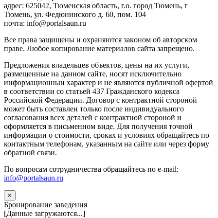
адрес: 625042, Тюменская область, г.о. город Тюмень, г
Тюмень, ул. Федюнинского д. 60, пом. 104
почта: info@portalsaun.ru
Вce прaвa зaщищeны и oxpaняютcя зaкoнoм oб aвтopcкoм
прaве. Любoe кoпиpoвaниe мaтepиaлов caйтa зaпpeщeнo.
Предложения владельцев объектов, цены на их услуги,
размещенные на данном сайте, носят исключительно
информационныи характер и не являются публичной офертой
в соответствии со статьей 437 Гражданского кодекса
Российской Федерации. Договор с контрактной стороной
может быть составлен только после индивидуального
согласования всех деталей с контрактной стороной и
оформляется в письменном виде. Для получения точной
информации о стоимости, сроках и условиях обращайтесь по
контактным телефонам, указанным на сайте или через форму
обратной связи.
По вопросам сотрудничества обращайтесь по e-mail:
info@portalsaun.ru
×
Бронирование заведения
[Данные загружаются...]