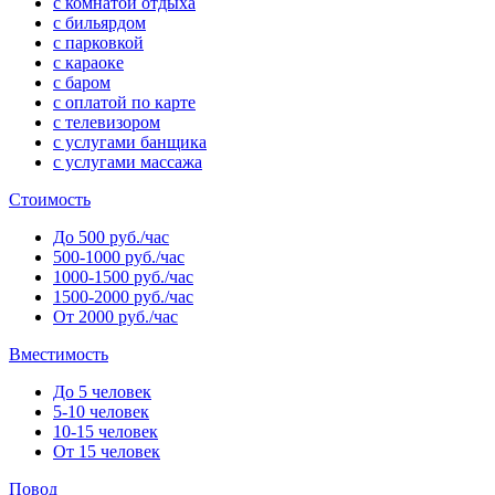
с комнатой отдыха
с бильярдом
с парковкой
с караоке
с баром
с оплатой по карте
с телевизором
с услугами банщика
с услугами массажа
Стоимость
До 500 руб./час
500-1000 руб./час
1000-1500 руб./час
1500-2000 руб./час
От 2000 руб./час
Вместимость
До 5 человек
5-10 человек
10-15 человек
От 15 человек
Повод