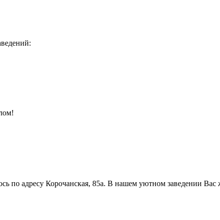
аведений:
лом!
по адресу Корочанская, 85а. В нашем уютном заведении Вас ждет