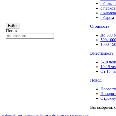
с билья
с парков
с караок
с баром
Найти
Стоимость
Поиск
До 500 р
500-1000
1000-150
Вместимость
5-10 чел
10-15 че
От 15 че
Повод
Провест
Попарит
Отдохну
Вы выбрали:
с бассейном
русские бани
с бильярдом
с караоке