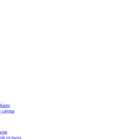
 бани
 сауны
ном
той отдыха