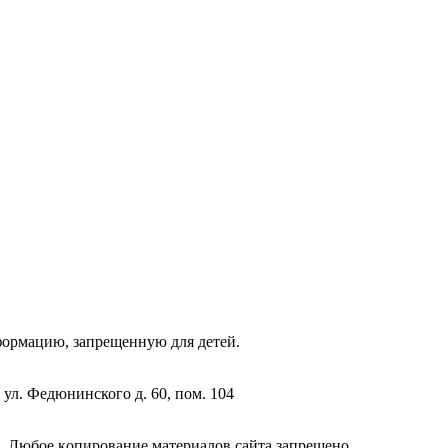
фopмaцию, зaпpeщeнную для дeтeй.
 ул. Федюнинского д. 60, пом. 104
. Любoe кoпиpoвaниe мaтepиaлов caйтa зaпpeщeнo.