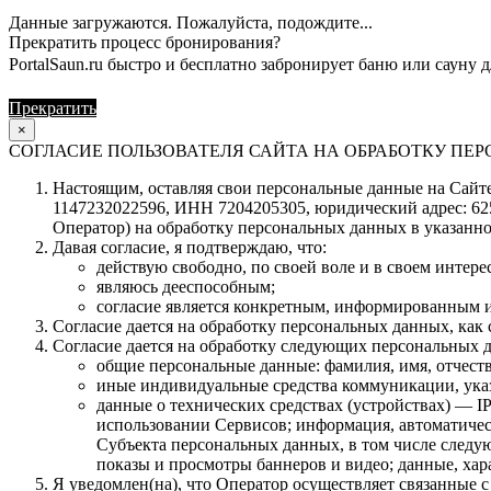
Данные загружаются. Пожалуйста, подождите...
Прекратить процесс бронирования?
PortalSaun.ru быстро и бесплатно забронирует баню или сауну д
Прекратить
Продолжить
×
СОГЛАСИЕ ПОЛЬЗОВАТЕЛЯ САЙТА НА ОБРАБОТКУ П
Настоящим, оставляя свои персональные данные на Сайте 
1147232022596, ИНН 7204205305, юридический адрес: 62504
Оператор) на обработку персональных данных в указанно
Давая согласие, я подтверждаю, что:
действую свободно, по своей воле и в своем интерес
являюсь дееспособным;
согласие является конкретным, информированным и
Согласие дается на обработку персональных данных, как с
Согласие дается на обработку следующих персональных 
общие персональные данные: фамилия, имя, отчеств
иные индивидуальные средства коммуникации, указ
данные о технических средствах (устройствах) — IP
использовании Сервисов; информация, автоматическ
Субъекта персональных данных, в том числе следую
показы и просмотры баннеров и видео; данные, ха
Я уведомлен(на), что Оператор осуществляет связанные 