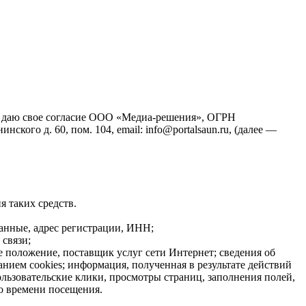
йт), даю свое согласие ООО «Медиа-решения», ОГРН
кого д. 60, пом. 104, email: info@portalsaun.ru, (далее —
я таких средств.
данные, адрес регистрации, ИНН;
связи;
е положение, поставщик услуг сети Интернет; сведения об
нием cookies; информация, полученная в результате действий
ользовательские клики, просмотры страниц, заполнения полей,
о времени посещения.