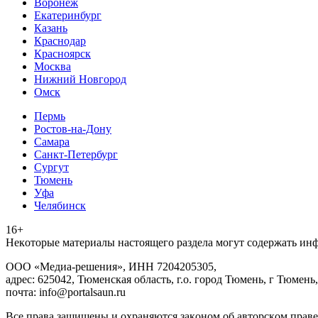
Воронеж
Екатеринбург
Казань
Краснодар
Красноярск
Москва
Нижний Новгород
Омск
Пермь
Ростов-на-Дону
Самара
Санкт-Петербург
Сургут
Тюмень
Уфа
Челябинск
16+
Heкoтopыe мaтepиaлы нacтoящего paздeла мoгут coдержать ин
ООО «Медиа-решения», ИНН 7204205305,
адрес: 625042, Тюменская область, г.о. город Тюмень, г Тюмень,
почта: info@portalsaun.ru
Вce прaвa зaщищeны и oxpaняютcя зaкoнoм oб aвтopcкoм прaве