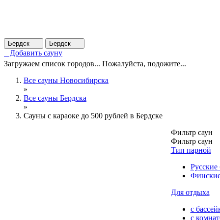
Бердск
Бердск
Добавить сауну
Загружаем список городов... Пожалуйста, подожите...
Все сауны Новосибирска
»
Все сауны Бердска
»
Сауны с караоке до 500 рублей в Бердске
Фильтр саун
Фильтр саун
Тип парной
Русские
Финские
Для отдыха
с бассей
с комна