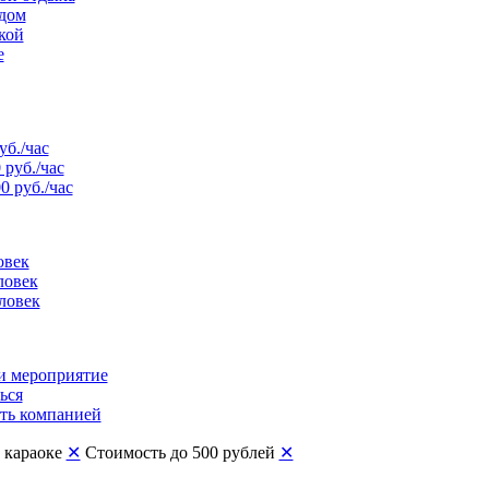
рдом
кой
е
уб./час
 руб./час
0 руб./час
овек
ловек
ловек
и мероприятие
ься
ть компанией
с караоке
✕
Стоимость до 500 рублей
✕