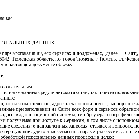
ля вас.
ЕРСОНАЛЬНЫХ ДАННЫХ
https://portalsaun.ru/, его сервисах и поддоменах, (далее — Са
2, Тюменская область, г.о. город Тюмень, г Тюмень, ул. Федюнинс
м в настоящем документе объеме.
е;
 сознательным.
 использованием средств автоматизации, так и без использовани
данных:
о; контактный телефон, адрес электронной почты; паспортные 
анные при заполнении на Сайте всех форм и сервисов обратной 
-адрес, вид операционной системы, тип браузера, географическо
и получаемая при доступе к Сервисам, в том числе с использова
щие сведения: о направленных запросах, отзывах и вопросах, п
рактеризующие аудиторные сегменты; параметры сессии; данные 
с обработкой персональных данных процессы в целях: