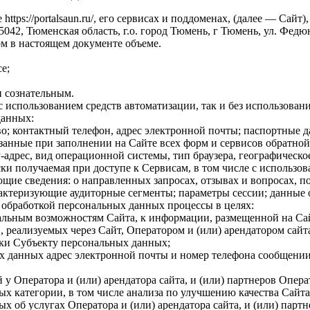
https://portalsaun.ru/, его сервисах и поддоменах, (далее — Са
2, Тюменская область, г.о. город Тюмень, г Тюмень, ул. Федюнинс
м в настоящем документе объеме.
е;
 сознательным.
 использованием средств автоматизации, так и без использовани
данных:
о; контактный телефон, адрес электронной почты; паспортные 
анные при заполнении на Сайте всех форм и сервисов обратной 
-адрес, вид операционной системы, тип браузера, географическо
и получаемая при доступе к Сервисам, в том числе с использова
щие сведения: о направленных запросах, отзывах и вопросах, п
рактеризующие аудиторные сегменты; параметры сессии; данные 
с обработкой персональных данных процессы в целях:
альным возможностям Сайта, к информации, размещенной на Са
, реализуемых через Сайт, Оператором и (или) арендатором сайта
жки Субъекту персональных данных;
х данных адрес электронной почты и номер телефона сообщении
у Оператора и (или) арендатора сайта, и (или) партнеров Опера
х категории, в том числе анализа по улучшению качества Сайта
 об услугах Оператора и (или) арендатора сайта, и (или) партн