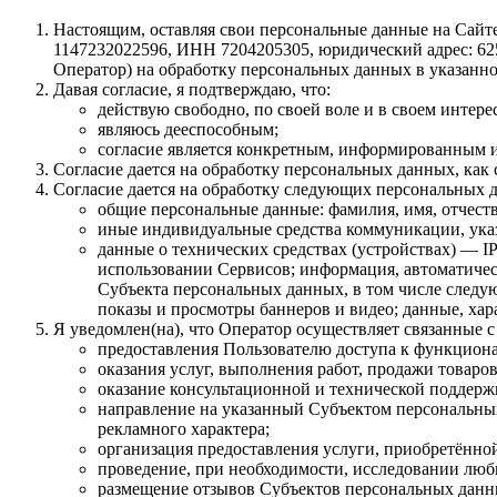
Настоящим, оставляя свои персональные данные на Сайте 
1147232022596, ИНН 7204205305, юридический адрес: 62504
Оператор) на обработку персональных данных в указанно
Давая согласие, я подтверждаю, что:
действую свободно, по своей воле и в своем интерес
являюсь дееспособным;
согласие является конкретным, информированным и
Согласие дается на обработку персональных данных, как с
Согласие дается на обработку следующих персональных 
общие персональные данные: фамилия, имя, отчеств
иные индивидуальные средства коммуникации, указ
данные о технических средствах (устройствах) — IP
использовании Сервисов; информация, автоматическ
Субъекта персональных данных, в том числе следую
показы и просмотры баннеров и видео; данные, ха
Я уведомлен(на), что Оператор осуществляет связанные 
предоставления Пользователю доступа к функцион
оказания услуг, выполнения работ, продажи товаров
оказание консультационной и технической поддер
направление на указанный Субъектом персональны
рекламного характера;
организация предоставления услуги, приобретённой 
проведение, при необходимости, исследовании любы
размещение отзывов Субъектов персональных данных