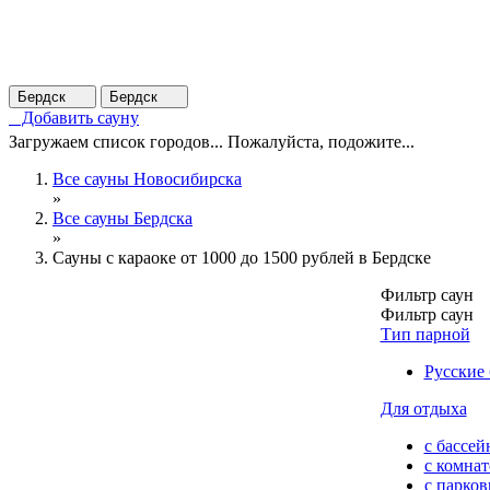
Бердск
Бердск
Добавить сауну
Загружаем список городов... Пожалуйста, подожите...
Все сауны Новосибирска
»
Все сауны Бердска
»
Сауны с караоке от 1000 до 1500 рублей в Бердске
Фильтр саун
Фильтр саун
Тип парной
Русские
Для отдыха
с бассей
с комна
с парков