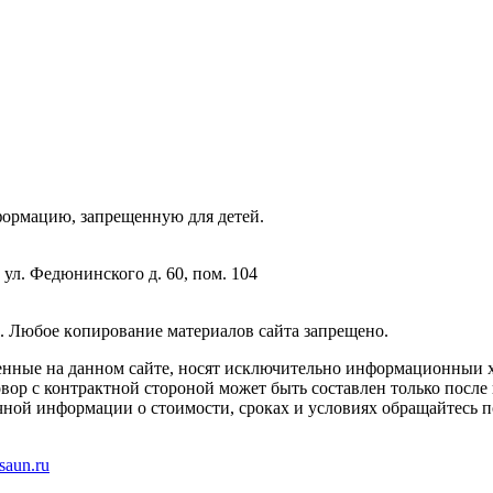
фopмaцию, зaпpeщeнную для дeтeй.
 ул. Федюнинского д. 60, пом. 104
. Любoe кoпиpoвaниe мaтepиaлов caйтa зaпpeщeнo.
енные на данном сайте, носят исключительно информационныи х
вор с контрактной стороной может быть составлен только после
чной информации о стоимости, сроках и условиях обращайтесь п
saun.ru