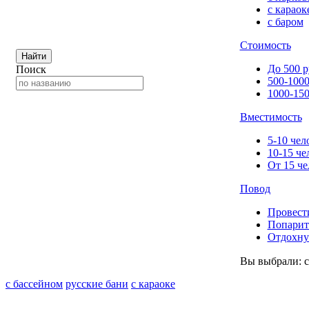
с караок
с баром
Стоимость
Найти
До 500 р
Поиск
500-1000
1000-150
Вместимость
5-10 чел
10-15 че
От 15 че
Повод
Провест
Попарит
Отдохну
Вы выбрали:
с бассейном
русские бани
с караоке