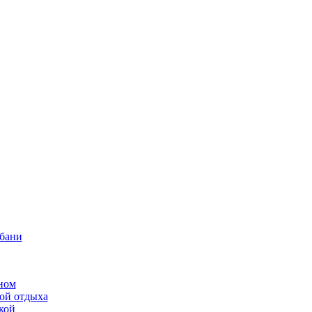
 бани
ном
той отдыха
кой