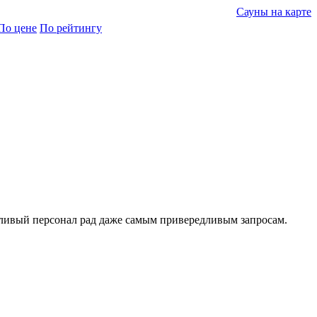
Сауны на карте
По цене
По рейтингу
тливый персонал рад даже самым привередливым запросам.