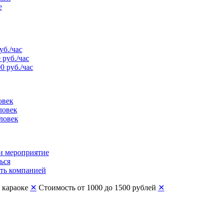
е
уб./час
 руб./час
0 руб./час
овек
ловек
ловек
и мероприятие
ься
ть компанией
с караоке
✕
Стоимость от 1000 до 1500 рублей
✕