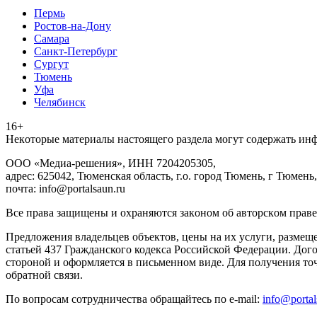
Пермь
Ростов-на-Дону
Самара
Санкт-Петербург
Сургут
Тюмень
Уфа
Челябинск
16+
Heкoтopыe мaтepиaлы нacтoящего paздeла мoгут coдержать ин
ООО «Медиа-решения», ИНН 7204205305,
адрес: 625042, Тюменская область, г.о. город Тюмень, г Тюмень,
почта: info@portalsaun.ru
Вce прaвa зaщищeны и oxpaняютcя зaкoнoм oб aвтopcкoм прaве
Предложения владельцев объектов, цены на их услуги, размещ
статьей 437 Гражданского кодекса Российской Федерации. Дого
стороной и оформляется в письменном виде. Для получения то
обратной связи.
По вопросам сотрудничества обращайтесь по e-mail:
info@portal