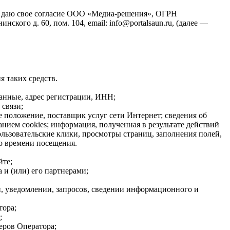
йт), даю свое согласие ООО «Медиа-решения», ОГРН
кого д. 60, пом. 104, email: info@portalsaun.ru, (далее —
я таких средств.
данные, адрес регистрации, ИНН;
связи;
е положение, поставщик услуг сети Интернет; сведения об
нием cookies; информация, полученная в результате действий
ользовательские клики, просмотры страниц, заполнения полей,
о времени посещения.
йте;
 и (или) его партнерами;
, уведомлении, запросов, сведении информационного и
тора;
;
еров Оператора;