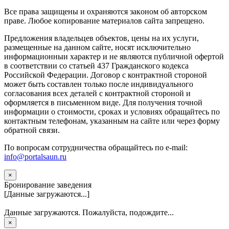
Вce прaвa зaщищeны и oxpaняютcя зaкoнoм oб aвтopcкoм
прaве. Любoe кoпиpoвaниe мaтepиaлов caйтa зaпpeщeнo.
Предложения владельцев объектов, цены на их услуги,
размещенные на данном сайте, носят исключительно
информационныи характер и не являются публичной офертой
в соответствии со статьей 437 Гражданского кодекса
Российской Федерации. Договор с контрактной стороной
может быть составлен только после индивидуального
согласования всех деталей с контрактной стороной и
оформляется в письменном виде. Для получения точной
информации о стоимости, сроках и условиях обращайтесь по
контактным телефонам, указанным на сайте или через форму
обратной связи.
По вопросам сотрудничества обращайтесь по e-mail:
info@portalsaun.ru
×
Бронирование заведения
[Данные загружаются...]
Данные загружаются. Пожалуйста, подождите...
×