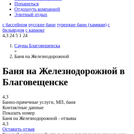
Попариться
Отдохнуть компанией
Элитный отдых
с бассейном
русские бани
турецкие бани (хаммам)
с
бильярдом
с караоке
4,3
24
5
1
24
Сауны Благовещенска
»
Баня на Железнодорожной
Баня на Железнодорожной в
Благовещенске
4,3
Банно-прачечные услуги, МП, баня
Контактные данные
Показать номер
Баня на Железнодорожной - отзывы
4,3
Оставить отзыв