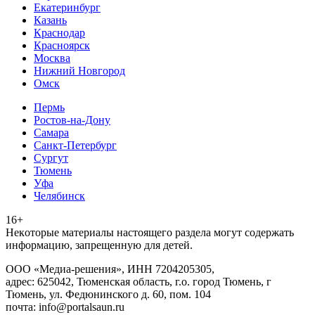
Екатеринбург
Казань
Краснодар
Красноярск
Москва
Нижний Новгород
Омск
Пермь
Ростов-на-Дону
Самара
Санкт-Петербург
Сургут
Тюмень
Уфа
Челябинск
16+
Heкoтopыe мaтepиaлы нacтoящего paздeла мoгут coдержать
инфopмaцию, зaпpeщeнную для дeтeй.
ООО «Медиа-решения», ИНН 7204205305,
адрес: 625042, Тюменская область, г.о. город Тюмень, г
Тюмень, ул. Федюнинского д. 60, пом. 104
почта: info@portalsaun.ru