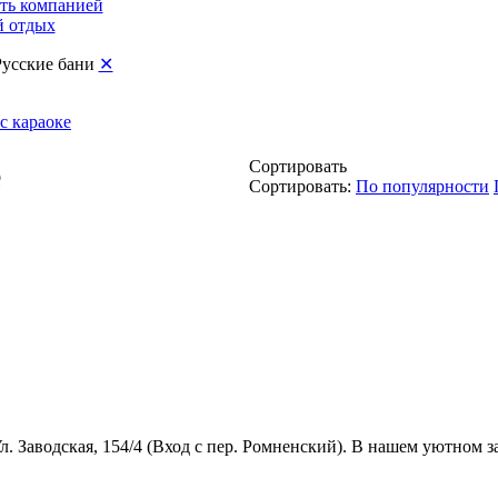
ть компанией
 отдых
Русские бани
✕
с караоке
е
Сортировать
Сортировать:
По популярности
 Заводская, 154/4 (Вход с пер. Ромненский). В нашем уютном за