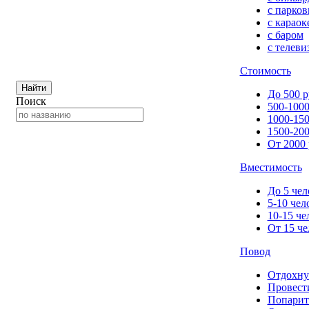
с парков
с караок
с баром
с телеви
Стоимость
Найти
До 500 р
Поиск
500-1000
1000-150
1500-200
От 2000 
Вместимость
До 5 чел
5-10 чел
10-15 че
От 15 че
Повод
Отдохну
Провест
Попарит