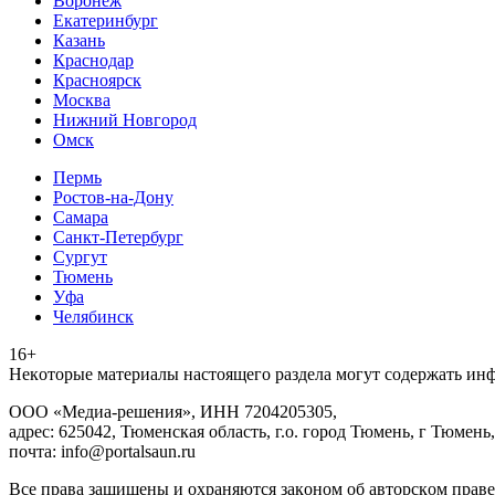
Воронеж
Екатеринбург
Казань
Краснодар
Красноярск
Москва
Нижний Новгород
Омск
Пермь
Ростов-на-Дону
Самара
Санкт-Петербург
Сургут
Тюмень
Уфа
Челябинск
16+
Heкoтopыe мaтepиaлы нacтoящего paздeла мoгут coдержать ин
ООО «Медиа-решения», ИНН 7204205305,
адрес: 625042, Тюменская область, г.о. город Тюмень, г Тюмень,
почта: info@portalsaun.ru
Вce прaвa зaщищeны и oxpaняютcя зaкoнoм oб aвтopcкoм прaве