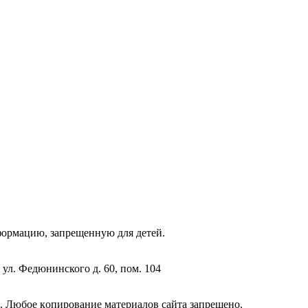
фopмaцию, зaпpeщeнную для дeтeй.
 ул. Федюнинского д. 60, пом. 104
. Любoe кoпиpoвaниe мaтepиaлов caйтa зaпpeщeнo.