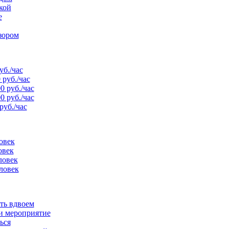
кой
е
зором
уб./час
 руб./час
0 руб./час
0 руб./час
руб./час
овек
овек
ловек
ловек
ть вдвоем
и мероприятие
ься