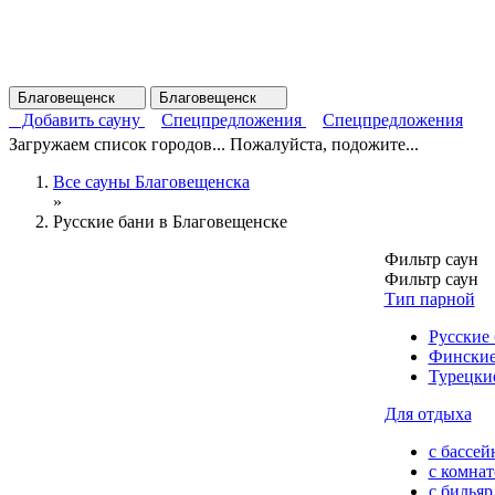
Благовещенск
Благовещенск
Добавить сауну
Спецпредложения
Спецпредложения
Загружаем список городов... Пожалуйста, подожите...
Все сауны Благовещенска
»
Русские бани в Благовещенске
Фильтр саун
Фильтр саун
Тип парной
Русские
Финские
Турецки
Для отдыха
с бассей
с комна
с билья