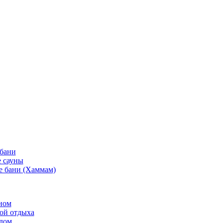
 бани
 сауны
е бани (Хаммам)
ном
той отдыха
рдом