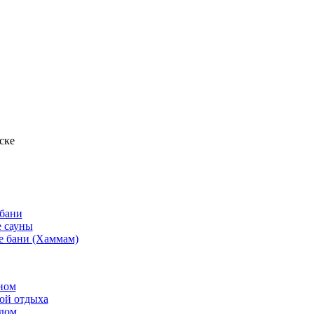
ске
 бани
 сауны
е бани (Хаммам)
ном
той отдыха
рдом