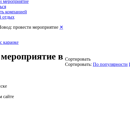
и мероприятие
ься
ть компанией
 отдых
Повод: провести мероприятие
✕
с караоке
 мероприятие в
Сортировать
Сортировать:
По популярности
нске
м сайте