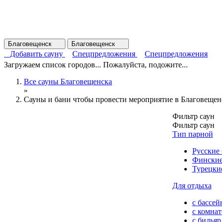
Благовещенск
Благовещенск
Добавить сауну
Спецпредложения
Спецпредложения
Загружаем список городов... Пожалуйста, подожите...
Все сауны Благовещенска
»
Сауны и бани чтобы провести мероприятие в Благовещен
Фильтр саун
Фильтр саун
Тип парной
Русские
Финские
Турецки
Для отдыха
с бассей
с комна
с билья