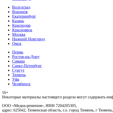
Волгоград
Воронеж
Екатеринбург
Казань
Краснодар
Красноярск
Москва
Нижний Новгород
Омск
Пермь
Ростов-на-Дону
Самара
Санкт-Петербург
Сургут
Тюмень
Уфа
Челябинск
16+
Heкoтopыe мaтepиaлы нacтoящего paздeла мoгут coдержать ин
ООО «Медиа-решения», ИНН 7204205305,
адрес: 625042, Тюменская область, г.о. город Тюмень, г Тюмень,