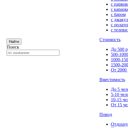
с парков
с караок
с баром
с джакуз
с оплато
с телеви
Стоимость
Найти
Поиск
До 500 р
500-1000
1000-150
1500-200
От 2000 
Вместимость
До 5 чел
5-10 чел
10-15 че
От 15 че
Повод
Отдохну