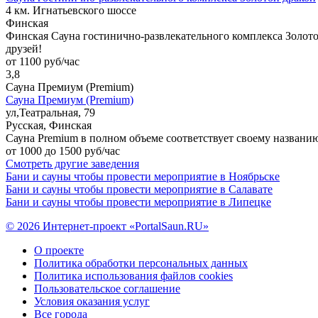
4 км. Игнатьевского шоссе
Финская
Финская Сауна гостинично-развлекательного комплекса Золотой
друзей!
от 1100 руб/час
3,8
Сауна Премиум (Premium)
Сауна Премиум (Premium)
ул,Театральная, 79
Русская, Финская
Сауна Premium в полном объеме соответствует своему названию
от 1000 до 1500 руб/час
Смотреть другие заведения
Бани и сауны чтобы провести мероприятие в Ноябрьске
Бани и сауны чтобы провести мероприятие в Салавате
Бани и сауны чтобы провести мероприятие в Липецке
© 2026 Интернет-проект «PortalSaun.RU»
О проекте
Политика обработки персональных данных
Политика использования файлов cookies
Пользовательское соглашение
Условия оказания услуг
Все города