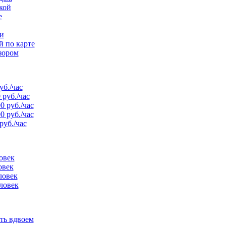
кой
е
и
й по карте
зором
уб./час
 руб./час
0 руб./час
0 руб./час
руб./час
овек
овек
ловек
ловек
ть вдвоем