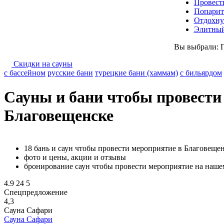
Провест
Попарит
Отдохну
Элитный
Вы выбрали:
Скидки на сауны
с бассейном
русские бани
турецкие бани (хаммам)
с бильярдом
Сауны и бани чтобы провести
Благовещенске
18 бань и саун чтобы провести мероприятие в Благовеще
фото и цены, акции и отзывы
бронирование саун чтобы провести мероприятие на наше
4.9
24
5
Спецпредложение
4,3
Сауна Сафари
Сауна Сафари