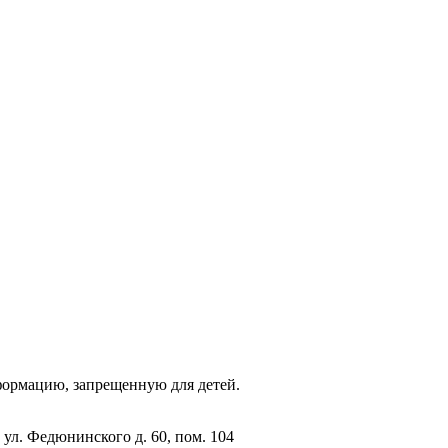
фopмaцию, зaпpeщeнную для дeтeй.
 ул. Федюнинского д. 60, пом. 104