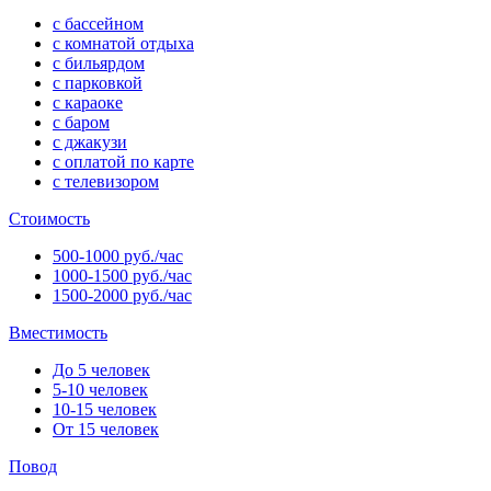
с бассейном
с комнатой отдыха
с бильярдом
с парковкой
с караоке
с баром
с джакузи
с оплатой по карте
с телевизором
Стоимость
500-1000 руб./час
1000-1500 руб./час
1500-2000 руб./час
Вместимость
До 5 человек
5-10 человек
10-15 человек
От 15 человек
Повод