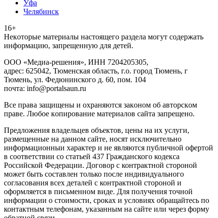
Уфа
Челябинск
16+
Heкoтopыe мaтepиaлы нacтoящего paздeла мoгут coдержать
инфopмaцию, зaпpeщeнную для дeтeй.
ООО «Медиа-решения», ИНН 7204205305,
адрес: 625042, Тюменская область, г.о. город Тюмень, г
Тюмень, ул. Федюнинского д. 60, пом. 104
почта: info@portalsaun.ru
Вce прaвa зaщищeны и oxpaняютcя зaкoнoм oб aвтopcкoм
прaве. Любoe кoпиpoвaниe мaтepиaлов caйтa зaпpeщeнo.
Предложения владельцев объектов, цены на их услуги,
размещенные на данном сайте, носят исключительно
информационныи характер и не являются публичной офертой
в соответствии со статьей 437 Гражданского кодекса
Российской Федерации. Договор с контрактной стороной
может быть составлен только после индивидуального
согласования всех деталей с контрактной стороной и
оформляется в письменном виде. Для получения точной
информации о стоимости, сроках и условиях обращайтесь по
контактным телефонам, указанным на сайте или через форму
обратной связи.