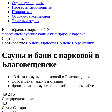
Отдохнуть вдвоем
Провести мероприятие
Попариться
Отдохнуть компанией
Элитный отдых
Вы выбрали:
с парковкой
✕
с бассейном
русские бани
с бильярдом
с караоке
Сортировать
Сортировать:
По популярности
По цене
По рейтингу
Сауны и бани с парковой в
Благовещенске
13 бани и сауны с парковкой в Благовещенске
фото и цены, акции и отзывы
бронирование саун с парковкой на нашем сайте
4.9
24
5
Спецпредложение
4,3
Сауна Сафари