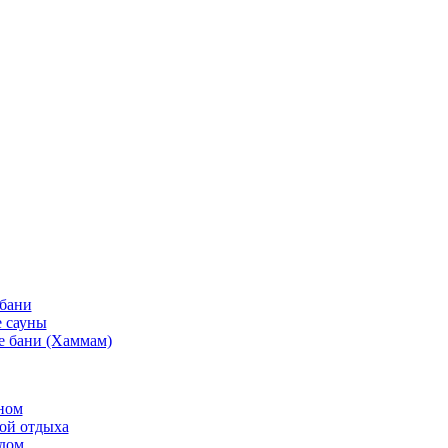
 бани
 сауны
е бани (Хаммам)
ном
той отдыха
рдом