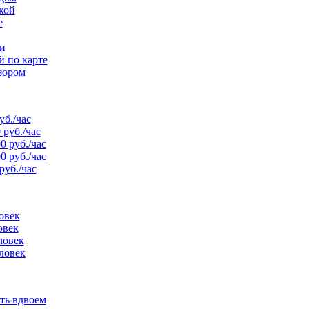
кой
е
и
й по карте
зором
уб./час
 руб./час
0 руб./час
0 руб./час
руб./час
овек
овек
ловек
ловек
ть вдвоем