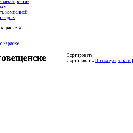
и мероприятие
ься
ть компанией
 отдых
с караоке
✕
с караоке
говещенске
Сортировать
Сортировать:
По популярности