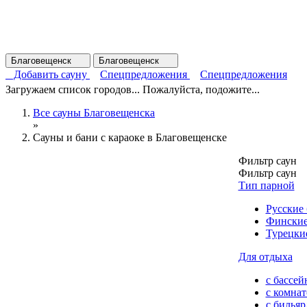
Благовещенск
Благовещенск
Добавить сауну
Спецпредложения
Спецпредложения
Загружаем список городов... Пожалуйста, подожите...
Все сауны Благовещенска
»
Сауны и бани с караоке в Благовещенске
Фильтр саун
Фильтр саун
Тип парной
Русские
Финские
Турецки
Для отдыха
с бассей
с комна
с билья