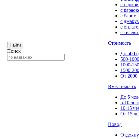
с парков
с караок
с баром
с джакуз
с оплато
с телеви
Стоимость
Найти
Поиск
До 500 р
500-1000
1000-150
1500-200
От 2000 
Вместимость
До 5 чел
5-10 чел
10-15 че
От 15 че
Повод
Отдохну