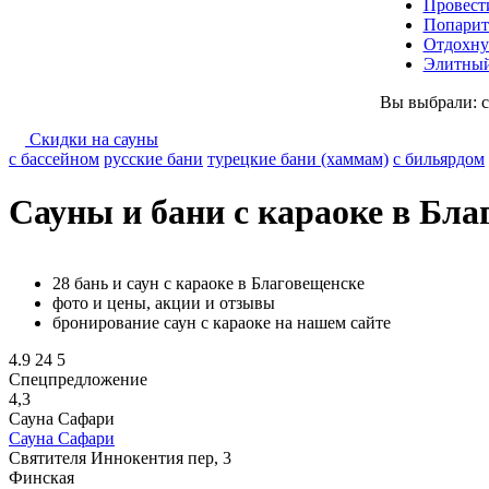
Провест
Попарит
Отдохну
Элитный
Вы выбрали:
Скидки на сауны
с бассейном
русские бани
турецкие бани (хаммам)
с бильярдом
Сауны и бани с караоке в Бла
28 бань и саун с караоке в Благовещенске
фото и цены, акции и отзывы
бронирование саун с караоке на нашем сайте
4.9
24
5
Спецпредложение
4,3
Сауна Сафари
Сауна Сафари
Святителя Иннокентия пер, 3
Финская