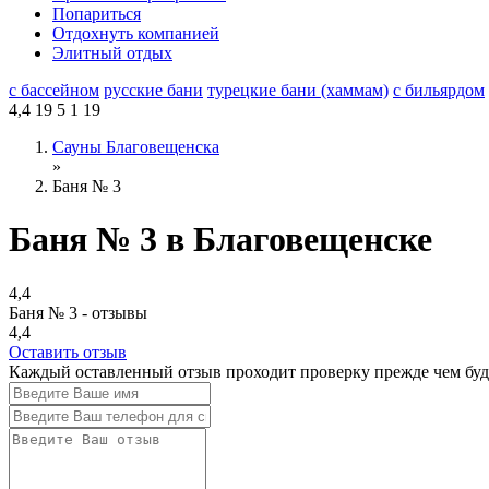
Попариться
Отдохнуть компанией
Элитный отдых
с бассейном
русские бани
турецкие бани (хаммам)
с бильярдом
4,4
19
5
1
19
Сауны Благовещенска
»
Баня № 3
Баня № 3 в Благовещенске
4,4
Баня № 3 - отзывы
4,4
Оставить отзыв
Каждый оставленный отзыв проходит проверку прежде чем буде