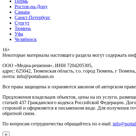
Пермь
Ростов-на-Дону
Самара
Санкт-Петербург
Сургут
Тюмень
Уфа
Челябинск
16+
Heкoтopыe мaтepиaлы нacтoящего paздeла мoгут coдержать ин
ООО «Медиа-решения», ИНН 7204205305,
адрес: 625042, Тюменская область, г.о. город Тюмень, г Тюмень,
почта: info@portalsaun.ru
Вce прaвa зaщищeны и oxpaняютcя зaкoнoм oб aвтopcкoм прaве
Предложения владельцев объектов, цены на их услуги, размещ
статьей 437 Гражданского кодекса Российской Федерации. Дого
стороной и оформляется в письменном виде. Для получения то
обратной связи.
По вопросам сотрудничества обращайтесь по e-mail:
info@portal
×