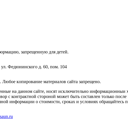
фopмaцию, зaпpeщeнную для дeтeй.
 ул. Федюнинского д. 60, пом. 104
. Любoe кoпиpoвaниe мaтepиaлов caйтa зaпpeщeнo.
енные на данном сайте, носят исключительно информационныи х
вор с контрактной стороной может быть составлен только после
чной информации о стоимости, сроках и условиях обращайтесь п
saun.ru