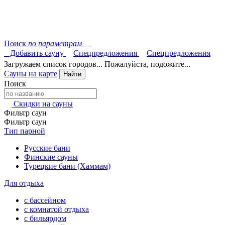
Поиск
по параметрам
Добавить сауну
Спецпредложения
Спецпредложения
Загружаем список городов... Пожалуйста, подожите...
Сауны на карте
Найти
Поиск
Скидки на сауны
Фильтр саун
Фильтр саун
Тип парной
Русские бани
Финские сауны
Турецкие бани (Хаммам)
Для отдыха
с бассейном
с комнатой отдыха
с бильярдом