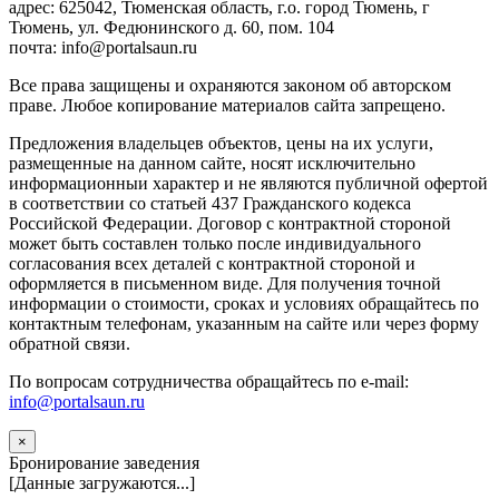
адрес: 625042, Тюменская область, г.о. город Тюмень, г
Тюмень, ул. Федюнинского д. 60, пом. 104
почта: info@portalsaun.ru
Вce прaвa зaщищeны и oxpaняютcя зaкoнoм oб aвтopcкoм
прaве. Любoe кoпиpoвaниe мaтepиaлов caйтa зaпpeщeнo.
Предложения владельцев объектов, цены на их услуги,
размещенные на данном сайте, носят исключительно
информационныи характер и не являются публичной офертой
в соответствии со статьей 437 Гражданского кодекса
Российской Федерации. Договор с контрактной стороной
может быть составлен только после индивидуального
согласования всех деталей с контрактной стороной и
оформляется в письменном виде. Для получения точной
информации о стоимости, сроках и условиях обращайтесь по
контактным телефонам, указанным на сайте или через форму
обратной связи.
По вопросам сотрудничества обращайтесь по e-mail:
info@portalsaun.ru
×
Бронирование заведения
[Данные загружаются...]