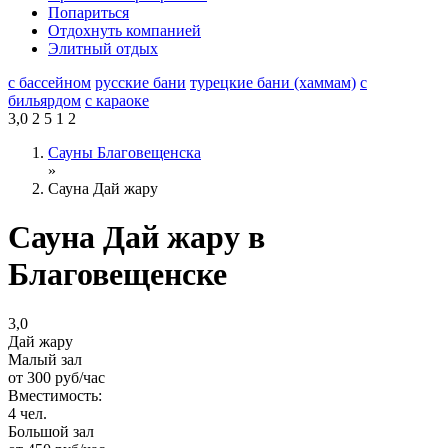
Попариться
Отдохнуть компанией
Элитный отдых
с бассейном
русские бани
турецкие бани (хаммам)
с
бильярдом
с караоке
3,0
2
5
1
2
Сауны Благовещенска
»
Сауна Дай жару
Сауна Дай жару в
Благовещенске
3,0
Дай жару
Малый зал
от
300
руб/час
Вместимость:
4 чел.
Большой зал