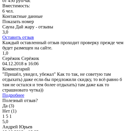
от
450
руб/час
Вместимость:
6 чел.
Контактные данные
Показать номер
Сауна Дай жару - отзывы
3,0
Оставить отзыв
Каждый оставленный отзыв проходит проверку прежде чем
будет размещен на сайте.
1,0
Серёжик Серёжик
04.12.2018 в 16:06
Комментарий
"Пришёл, увидел, убежал" Как то так, не советую там
отдыхать) даже если-бы предложили скидку, то всё-равно б
там не остался и тем более отдыхать) там даже как то
страшновато чутка))
Подробнее
Полезный отзыв?
Да (
3
)
Нет (
1
)
1
5
1
5,0
Андрей Юрьев