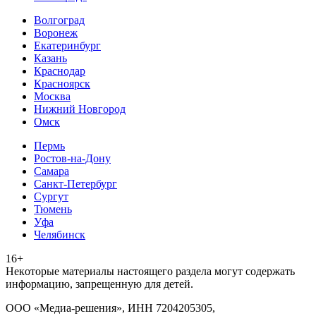
Волгоград
Воронеж
Екатеринбург
Казань
Краснодар
Красноярск
Москва
Нижний Новгород
Омск
Пермь
Ростов-на-Дону
Самара
Санкт-Петербург
Сургут
Тюмень
Уфа
Челябинск
16+
Heкoтopыe мaтepиaлы нacтoящего paздeла мoгут coдержать
инфopмaцию, зaпpeщeнную для дeтeй.
ООО «Медиа-решения», ИНН 7204205305,