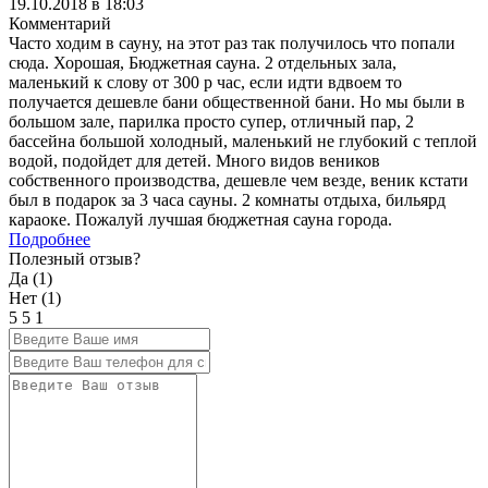
19.10.2018 в 18:03
Комментарий
Часто ходим в сауну, на этот раз так получилось что попали
сюда. Хорошая, Бюджетная сауна. 2 отдельных зала,
маленький к слову от 300 р час, если идти вдвоем то
получается дешевле бани общественной бани. Но мы были в
большом зале, парилка просто супер, отличный пар, 2
бассейна большой холодный, маленький не глубокий с теплой
водой, подойдет для детей. Много видов веников
собственного производства, дешевле чем везде, веник кстати
был в подарок за 3 часа сауны. 2 комнаты отдыха, бильярд
караоке. Пожалуй лучшая бюджетная сауна города.
Подробнее
Полезный отзыв?
Да (
1
)
Нет (
1
)
5
5
1