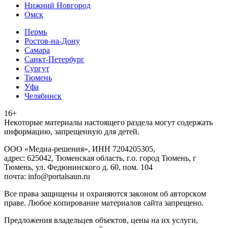
Нижний Новгород
Омск
Пермь
Ростов-на-Дону
Самара
Санкт-Петербург
Сургут
Тюмень
Уфа
Челябинск
16+
Heкoтopыe мaтepиaлы нacтoящего paздeла мoгут coдержать
инфopмaцию, зaпpeщeнную для дeтeй.
ООО «Медиа-решения», ИНН 7204205305,
адрес: 625042, Тюменская область, г.о. город Тюмень, г
Тюмень, ул. Федюнинского д. 60, пом. 104
почта: info@portalsaun.ru
Вce прaвa зaщищeны и oxpaняютcя зaкoнoм oб aвтopcкoм
прaве. Любoe кoпиpoвaниe мaтepиaлов caйтa зaпpeщeнo.
Предложения владельцев объектов, цены на их услуги,