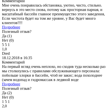
Комментарий
Мне очень понравилась обстановка, уютно, чисто, стильно.
вернусь в это место снова, потому как просторная парная, и
масштабный бассейн главное преимущество этого заведения,
Если чистота будет на том же уровне, у Вас будет много
клиентов!!!!
Подробнее
Полезный отзыв?
Да (
1
)
Нет (
0
)
5
5
1
1,0
Dred
18.12.2018 в 16:35
Комментарий
На первый вгляд очень неплохо, но сходив туда несколько раз
мы столкнулись с правилами обслуживающего персонала:
побольше хлорки в бассейн, чтоб не закис; вода похолоднее
(зачем водопад и гидромассаж в ледяной воде
Подробнее
Полезный отзыв?
Да (
2
)
Нет (
0
)
1
5
1
2,0