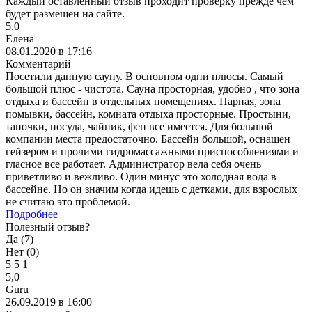
Каждый оставленный отзыв проходит проверку прежде чем
будет размещен на сайте.
5,0
Елена
08.01.2020 в 17:16
Комментарий
Посетили данную сауну. В основном одни плюсы. Самый
большой плюс - чистота. Сауна просторная, удобно , что зона
отдыха и бассейн в отдельных помещениях. Парная, зона
помывки, бассейн, комната отдыха просторные. Простыни,
тапочки, посуда, чайник, фен все имеется. Для большой
компании места предостаточно. Бассейн большой, оснащен
гейзером и прочими гидромассажными приспособлениями и
гласное все работает. Администратор вела себя очень
приветливо и вежливо. Один минус это холодная вода в
бассейне. Но он значим когда идешь с детками, для взрослых
не считаю это проблемой.
Подробнее
Полезный отзыв?
Да (
7
)
Нет (
0
)
5
5
1
5,0
Guru
26.09.2019 в 16:00