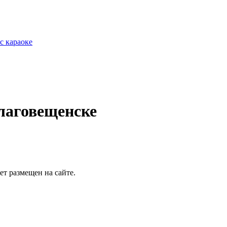
с караоке
лаговещенске
т размещен на сайте.