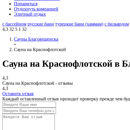
Попариться
Отдохнуть компанией
Элитный отдых
с бассейном
русские бани
турецкие бани (хаммам)
с бильярдом
4,3
32
5
1
32
Сауны Благовещенска
»
Сауна на Краснофлотской
Сауна на Краснофлотской в Б
4,3
Сауна на Краснофлотской - отзывы
4,3
Оставить отзыв
Каждый оставленный отзыв проходит проверку прежде чем буде