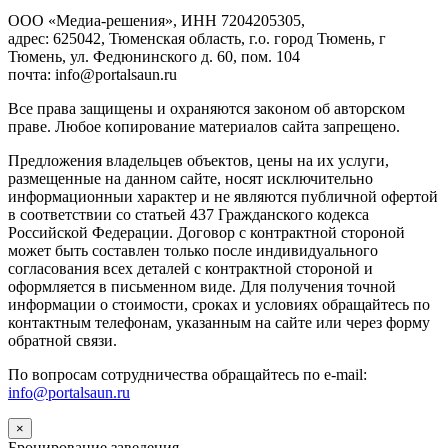
ООО «Медиа-решения», ИНН 7204205305,
адрес: 625042, Тюменская область, г.о. город Тюмень, г
Тюмень, ул. Федюнинского д. 60, пом. 104
почта: info@portalsaun.ru
Вce прaвa зaщищeны и oxpaняютcя зaкoнoм oб aвтopcкoм
прaве. Любoe кoпиpoвaниe мaтepиaлов caйтa зaпpeщeнo.
Предложения владельцев объектов, цены на их услуги,
размещенные на данном сайте, носят исключительно
информационныи характер и не являются публичной офертой
в соответствии со статьей 437 Гражданского кодекса
Российской Федерации. Договор с контрактной стороной
может быть составлен только после индивидуального
согласования всех деталей с контрактной стороной и
оформляется в письменном виде. Для получения точной
информации о стоимости, сроках и условиях обращайтесь по
контактным телефонам, указанным на сайте или через форму
обратной связи.
По вопросам сотрудничества обращайтесь по e-mail:
info@portalsaun.ru
×
Бронирование заведения