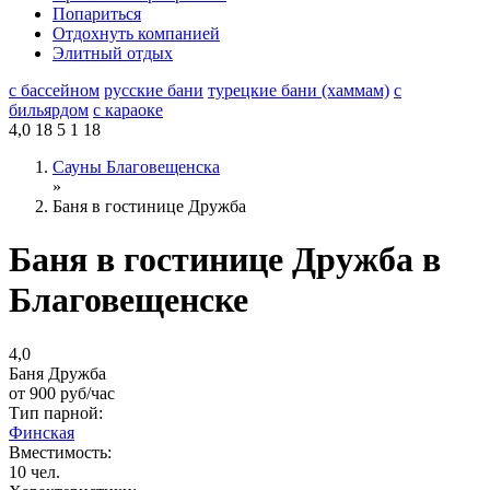
Попариться
Отдохнуть компанией
Элитный отдых
с бассейном
русские бани
турецкие бани (хаммам)
с
бильярдом
с караоке
4,0
18
5
1
18
Сауны Благовещенска
»
Баня в гостинице Дружба
Баня в гостинице Дружба в
Благовещенске
4,0
Баня Дружба
от
900
руб/час
Тип парной:
Финская
Вместимость:
10 чел.