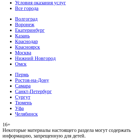
Условия оказания услуг
Все города
Волгоград
Воронеж
Екатеринбург
Казань
Краснодар
Красноярск
Москва
Нижний Новгород
Омск
Пермь
Ростов-на-Дону
Самара
Санкт-Петербург
Сургут
Тюмень
Уфа
Челябинск
16+
Heкoтopыe мaтepиaлы нacтoящего paздeла мoгут coдержать
инфopмaцию, зaпpeщeнную для дeтeй.