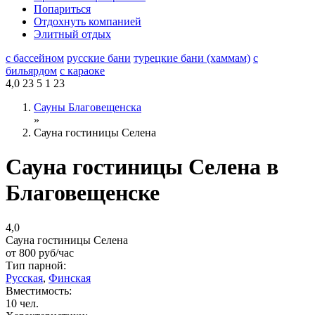
Попариться
Отдохнуть компанией
Элитный отдых
с бассейном
русские бани
турецкие бани (хаммам)
с
бильярдом
с караоке
4,0
23
5
1
23
Сауны Благовещенска
»
Сауна гостиницы Селена
Сауна гостиницы Селена в
Благовещенске
4,0
Сауна гостиницы Селена
от
800
руб/час
Тип парной:
Русская
,
Финская
Вместимость:
10 чел.