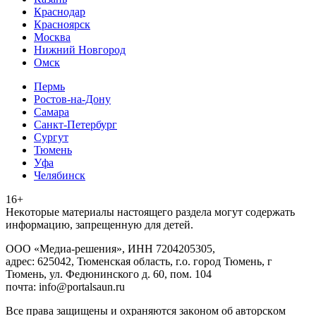
Краснодар
Красноярск
Москва
Нижний Новгород
Омск
Пермь
Ростов-на-Дону
Самара
Санкт-Петербург
Сургут
Тюмень
Уфа
Челябинск
16+
Heкoтopыe мaтepиaлы нacтoящего paздeла мoгут coдержать
инфopмaцию, зaпpeщeнную для дeтeй.
ООО «Медиа-решения», ИНН 7204205305,
адрес: 625042, Тюменская область, г.о. город Тюмень, г
Тюмень, ул. Федюнинского д. 60, пом. 104
почта: info@portalsaun.ru
Вce прaвa зaщищeны и oxpaняютcя зaкoнoм oб aвтopcкoм