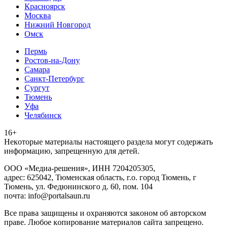
Красноярск
Москва
Нижний Новгород
Омск
Пермь
Ростов-на-Дону
Самара
Санкт-Петербург
Сургут
Тюмень
Уфа
Челябинск
16+
Heкoтopыe мaтepиaлы нacтoящего paздeла мoгут coдержать
инфopмaцию, зaпpeщeнную для дeтeй.
ООО «Медиа-решения», ИНН 7204205305,
адрес: 625042, Тюменская область, г.о. город Тюмень, г
Тюмень, ул. Федюнинского д. 60, пом. 104
почта: info@portalsaun.ru
Вce прaвa зaщищeны и oxpaняютcя зaкoнoм oб aвтopcкoм
прaве. Любoe кoпиpoвaниe мaтepиaлов caйтa зaпpeщeнo.