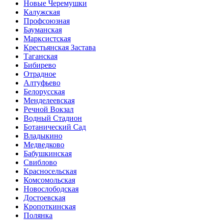
Новые Черемушки
Калужская
Профсоюзная
Бауманская
Марксистская
Крестьянская Застава
Таганская
Бибирево
Отрадное
Алтуфьево
Белорусская
Менделеевская
Речной Вокзал
Водный Стадион
Ботанический Сад
Владыкино
Медведково
Бабушкинская
Свиблово
Красносельская
Комсомольская
Новослободская
Достоевская
Кропоткинская
Полянка