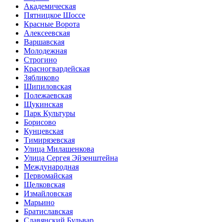
Академическая
Пятницкое Шоссе
Красные Ворота
Алексеевская
Варшавская
Молодежная
Строгино
Красногвардейская
Зябликово
Шипиловская
Полежаевская
Щукинская
Парк Культуры
Борисово
Кунцевская
Тимирязевская
Улица Милашенкова
Улица Сергея Эйзенштейна
Международная
Первомайская
Щелковская
Измайловская
Марьино
Братиславская
Славянский Бульвар