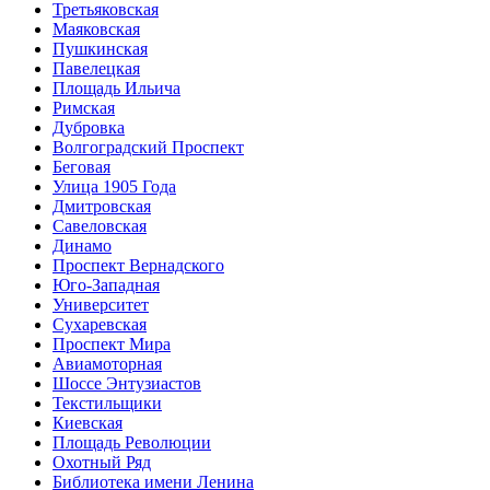
Третьяковская
Маяковская
Пушкинская
Павелецкая
Площадь Ильича
Римская
Дубровка
Волгоградский Проспект
Беговая
Улица 1905 Года
Дмитровская
Савеловская
Динамо
Проспект Вернадского
Юго-Западная
Университет
Сухаревская
Проспект Мира
Авиамоторная
Шоссе Энтузиастов
Текстильщики
Киевская
Площадь Революции
Охотный Ряд
Библиотека имени Ленина