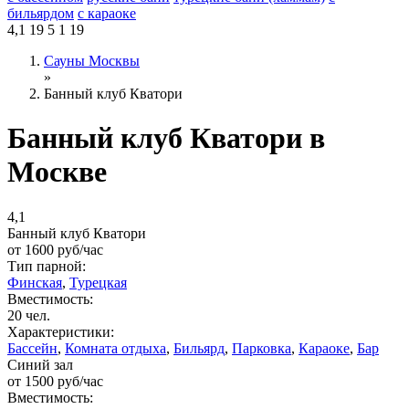
бильярдом
с караоке
4,1
19
5
1
19
Сауны Москвы
»
Банный клуб Кватори
Банный клуб Кватори в
Москве
4,1
Банный клуб Кватори
от
1600
руб/час
Тип парной:
Финская
,
Турецкая
Вместимость:
20 чел.
Характеристики:
Бассейн
,
Комната отдыха
,
Бильярд
,
Парковка
,
Караоке
,
Бар
Синий зал
от
1500
руб/час
Вместимость: