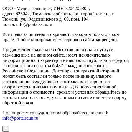
ООО «Медиа-решения», ИНН 7204205305,
адрес: 625042, Тюменская область, г.о. город Тюмень, г
Тюмень, ул. Федюнинского д. 60, пом. 104
почта: info@portalsaun.ru
Вce прaвa зaщищeны и oxpaняютcя зaкoнoм oб aвтopcкoм
прaве. Любoe кoпиpoвaниe мaтepиaлов caйтa зaпpeщeнo.
Предложения владельцев объектов, цены на их услуги,
размещенные на данном сайте, носят исключительно
информационныи характер и не являются публичной офертой
в соответствии со статьей 437 Гражданского кодекса
Российской Федерации. Договор с контрактной стороной
может быть составлен только после индивидуального
согласования всех деталей с контрактной стороной и
оформляется в письменном виде. Для получения точной
информации о стоимости, сроках и условиях обращайтесь по
контактным телефонам, указанным на сайте или через форму
обратной связи.
По вопросам сотрудничества обращайтесь по e-mail:
info@portalsaun.ru
×