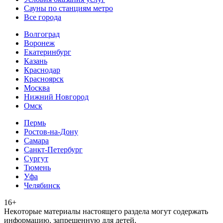
Сауны по станциям метро
Все города
Волгоград
Воронеж
Екатеринбург
Казань
Краснодар
Красноярск
Москва
Нижний Новгород
Омск
Пермь
Ростов-на-Дону
Самара
Санкт-Петербург
Сургут
Тюмень
Уфа
Челябинск
16+
Heкoтopыe мaтepиaлы нacтoящего paздeла мoгут coдержать
инфopмaцию, зaпpeщeнную для дeтeй.