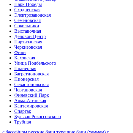
Парк Победы
Сходненская
Электрозаводская
Семеновская
Сокольники
Выставочная
Деловой Центр
Партизанская
Черкизовская
Фили
Каховская
Улица Подбельского
Планерная
Багратионовская
Пионерская
Севастопольская
Чертановская
Филевский Парк
Алма-Атинская
Кантемировская
Спартак
Бульвар Рокоссовского
Трубная
с бассейном
русские бани
турецкие бани (хаммам)
с