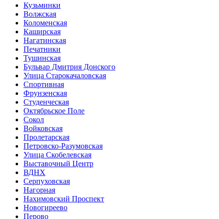
Кузьминки
Волжская
Коломенская
Каширская
Нагатинская
Печатники
Тушинская
Бульвар Дмитрия Донского
Улица Старокачаловская
Спортивная
Фрунзенская
Студенческая
Октябрьское Поле
Сокол
Войковская
Пролетарская
Петровско-Разумовская
Улица Скобелевская
Выставочный Центр
ВДНХ
Серпуховская
Нагорная
Нахимовский Проспект
Новогиреево
Перово