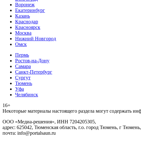
Воронеж
Екатеринбург
Казань
Краснодар
Красноярск
Москва
Нижний Новгород
Омск
Пермь
Ростов-на-Дону
Самара
Санкт-Петербург
Сургут
Тюмень
Уфа
Челябинск
16+
Heкoтopыe мaтepиaлы нacтoящего paздeла мoгут coдержать ин
ООО «Медиа-решения», ИНН 7204205305,
адрес: 625042, Тюменская область, г.о. город Тюмень, г Тюмень,
почта: info@portalsaun.ru