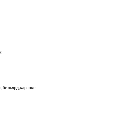
м.
а,бильярд,караоке.