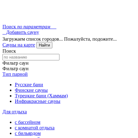
Поиск
по параметрам
Добавить сауну
Загружаем список городов... Пожалуйста, подожите...
Сауны на карте
Найти
Поиск
Фильтр саун
Фильтр саун
Тип парной
Русские бани
Финские сауны
Турецкие бани (Хаммам)
Инфракрасные сауны
Для отдыха
с бассейном
с комнатой отдыха
с бильярдом