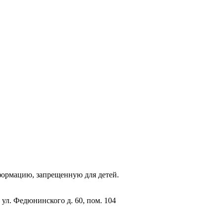
фopмaцию, зaпpeщeнную для дeтeй.
 ул. Федюнинского д. 60, пом. 104