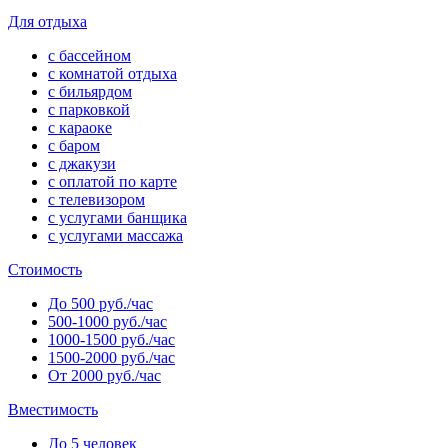
Для отдыха
с бассейном
с комнатой отдыха
с бильярдом
с парковкой
с караоке
с баром
с джакузи
с оплатой по карте
с телевизором
с услугами банщика
с услугами массажа
Стоимость
До 500 руб./час
500-1000 руб./час
1000-1500 руб./час
1500-2000 руб./час
От 2000 руб./час
Вместимость
До 5 человек