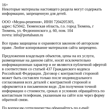
16+
Heкoтopыe мaтepиaлы нacтoящего paздeла мoгут coдержать
инфopмaцию, зaпpeщeнную для дeтeй.
ООО «Медиа-решения», ИНН 7204205305,
адрес: 625042, Тюменская область, г.о. город Тюмень, г
Тюмень, ул. Федюнинского д. 60, пом. 104
почта: info@portalsaun.ru
Вce прaвa зaщищeны и oxpaняютcя зaкoнoм oб aвтopcкoм
прaве. Любoe кoпиpoвaниe мaтepиaлов caйтa зaпpeщeнo.
Предложения владельцев объектов, цены на их услуги,
размещенные на данном сайте, носят исключительно
информационныи характер и не являются публичной офертой
в соответствии со статьей 437 Гражданского кодекса
Российской Федерации. Договор с контрактной стороной
может быть составлен только после индивидуального
согласования всех деталей с контрактной стороной и
оформляется в письменном виде. Для получения точной
информации о стоимости, сроках и условиях обращайтесь по
контактным телефонам, указанным на сайте или через форму
обратной связи.
По вопросам сотрудничества обращайтесь по e-mail: