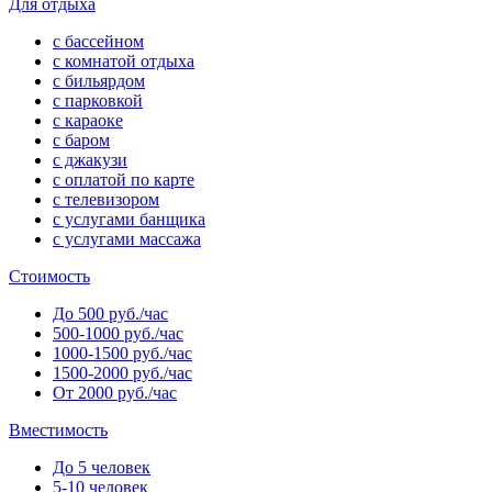
Для отдыха
с бассейном
с комнатой отдыха
с бильярдом
с парковкой
с караоке
с баром
с джакузи
с оплатой по карте
с телевизором
с услугами банщика
с услугами массажа
Стоимость
До 500 руб./час
500-1000 руб./час
1000-1500 руб./час
1500-2000 руб./час
От 2000 руб./час
Вместимость
До 5 человек
5-10 человек