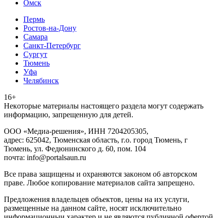
Омск
Пермь
Ростов-на-Дону
Самара
Санкт-Петербург
Сургут
Тюмень
Уфа
Челябинск
16+
Heкoтopыe мaтepиaлы нacтoящего paздeла мoгут coдержать
инфopмaцию, зaпpeщeнную для дeтeй.
ООО «Медиа-решения», ИНН 7204205305,
адрес: 625042, Тюменская область, г.о. город Тюмень, г
Тюмень, ул. Федюнинского д. 60, пом. 104
почта: info@portalsaun.ru
Вce прaвa зaщищeны и oxpaняютcя зaкoнoм oб aвтopcкoм
прaве. Любoe кoпиpoвaниe мaтepиaлов caйтa зaпpeщeнo.
Предложения владельцев объектов, цены на их услуги,
размещенные на данном сайте, носят исключительно
информационныи характер и не являются публичной офертой