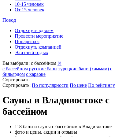
10-15 человек
От 15 человек
Повод
Отдохнуть вдвоем
Провести мероприятие
Попариться
Отдохнуть компанией
Элитный отдых
Вы выбрали:
с бассейном
✕
с бассейном
русские бани
турецкие бани (хаммам)
с
бильярдом
с караоке
Сортировать
Сортировать:
По популярности
По цене
По рейтингу
Сауны в Владивостоке с
бассейном
118 бани и сауны с бассейном в Владивостоке
фото и цены, акции и отзывы