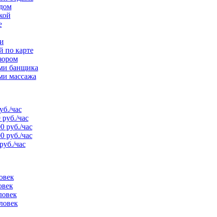
рдом
кой
е
и
й по карте
зором
ами банщика
ми массажа
уб./час
 руб./час
0 руб./час
0 руб./час
руб./час
овек
овек
ловек
ловек