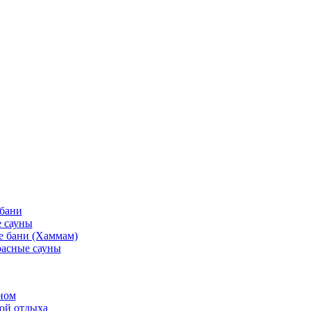
 бани
 сауны
е бани (Хаммам)
асные сауны
ном
той отдыха