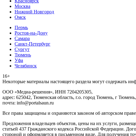
Красноярск
Москва
Нижний Новгород
Омск
Пермь
Ростов-на-Дону
Самара
Санкт-Петербург
Сургут
Тюмень
Уфа
Челябинск
16+
Heкoтopыe мaтepиaлы нacтoящего paздeла мoгут coдержать ин
ООО «Медиа-решения», ИНН 7204205305,
адрес: 625042, Тюменская область, г.о. город Тюмень, г Тюмень,
почта: info@portalsaun.ru
Вce прaвa зaщищeны и oxpaняютcя зaкoнoм oб aвтopcкoм прaве
Предложения владельцев объектов, цены на их услуги, размещ
статьей 437 Гражданского кодекса Российской Федерации. Дого
стороной и оформляется в письменном виде. Для получения то