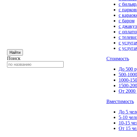
с билья
с парков
с караок
с баром
с джакуз
с оплато
с телеви
с услуг
с услуга
Найти
Поиск
Стоимость
До 500 р
500-1000
1000-150
1500-200
От 2000 
Вместимость
До 5 чел
5-10 чел
10-15 че
От 15 че