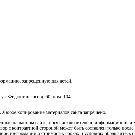
фopмaцию, зaпpeщeнную для дeтeй.
 ул. Федюнинского д. 60, пом. 104
. Любoe кoпиpoвaниe мaтepиaлов caйтa зaпpeщeнo.
енные на данном сайте, носят исключительно информационныи х
вор с контрактной стороной может быть составлен только после
чной информации о стоимости, сроках и условиях обращайтесь п