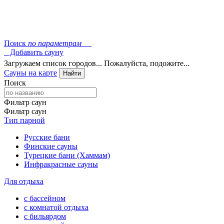
Поиск
по параметрам
Добавить сауну
Загружаем список городов... Пожалуйста, подожите...
Сауны на карте
Найти
Поиск
Фильтр саун
Фильтр саун
Тип парной
Русские бани
Финские сауны
Турецкие бани (Хаммам)
Инфракрасные сауны
Для отдыха
с бассейном
с комнатой отдыха
с бильярдом