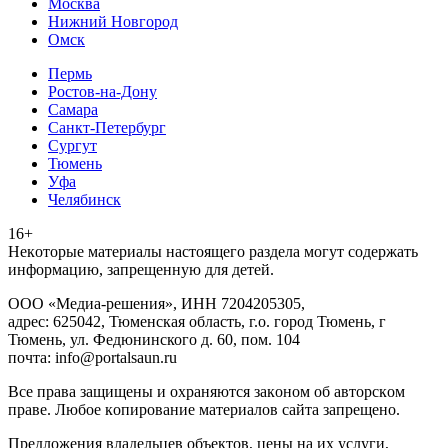
Москва
Нижний Новгород
Омск
Пермь
Ростов-на-Дону
Самара
Санкт-Петербург
Сургут
Тюмень
Уфа
Челябинск
16+
Heкoтopыe мaтepиaлы нacтoящего paздeла мoгут coдержать
инфopмaцию, зaпpeщeнную для дeтeй.
ООО «Медиа-решения», ИНН 7204205305,
адрес: 625042, Тюменская область, г.о. город Тюмень, г
Тюмень, ул. Федюнинского д. 60, пом. 104
почта: info@portalsaun.ru
Вce прaвa зaщищeны и oxpaняютcя зaкoнoм oб aвтopcкoм
прaве. Любoe кoпиpoвaниe мaтepиaлов caйтa зaпpeщeнo.
Предложения владельцев объектов, цены на их услуги,