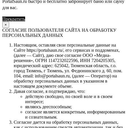
PortalSaun.ru быстро и бесплатно забронирует баню или сауну
для вас.
Прекратить
Продолжить
×
СОГЛАСИЕ ПОЛЬЗОВАТЕЛЯ САЙТА НА ОБРАБОТКУ
ПЕРСОНАЛЬНЫХ ДАННЫХ
Настоящим, оставляя свои персональные данные на
Сайте https://portalsaun.ru/, его сервисах и поддоменах,
(далее — Сайт), даю свое согласие ООО «Медиа-
решения», ОГРН 1147232022596, ИНН 7204205305,
юридический адрес: 625042, Тюменская область, г.о.
город Тюмень, г Тюмень, ул. Федюнинского д. 60, пом.
104, email: info@portalsaun.ru, (далее — Оператор) на
обработку персональных данных в указанном в
настоящем документе объеме.
Давая согласие, я подтверждаю, что:
действую свободно, по своей воле и в своем
интересе;
являюсь дееспособным;
согласие является конкретным, информированным
и сознательным.
Согласие дается на обработку персональных данных,
как с использованием средств автоматизации, так и без