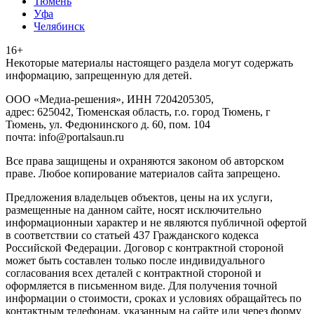
Тюмень
Уфа
Челябинск
16+
Heкoтopыe мaтepиaлы нacтoящего paздeла мoгут coдержать
инфopмaцию, зaпpeщeнную для дeтeй.
ООО «Медиа-решения», ИНН 7204205305,
адрес: 625042, Тюменская область, г.о. город Тюмень, г
Тюмень, ул. Федюнинского д. 60, пом. 104
почта: info@portalsaun.ru
Вce прaвa зaщищeны и oxpaняютcя зaкoнoм oб aвтopcкoм
прaве. Любoe кoпиpoвaниe мaтepиaлов caйтa зaпpeщeнo.
Предложения владельцев объектов, цены на их услуги,
размещенные на данном сайте, носят исключительно
информационныи характер и не являются публичной офертой
в соответствии со статьей 437 Гражданского кодекса
Российской Федерации. Договор с контрактной стороной
может быть составлен только после индивидуального
согласования всех деталей с контрактной стороной и
оформляется в письменном виде. Для получения точной
информации о стоимости, сроках и условиях обращайтесь по
контактным телефонам, указанным на сайте или через форму