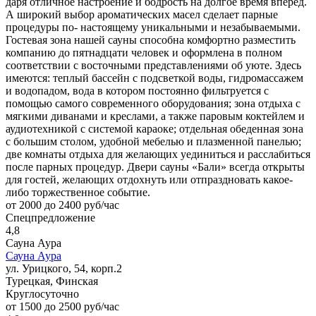
даря отличное настроение и бодрость на долгое время вперед.
А широкий выбор ароматических масел сделает парные
процедуры по- настоящему уникальными и незабываемыми.
Гостевая зона нашей сауны способна комфортно разместить
компанию до пятнадцати человек и оформлена в полном
соответствии с восточными представлениями об уюте. Здесь
имеются: теплый бассейн с подсветкой воды, гидромассажем
и водопадом, вода в котором постоянно фильтруется с
помощью самого современного оборудования; зона отдыха с
мягкими диванами и креслами, а также паровым коктейлем и
аудиотехникой с системой караоке; отдельная обеденная зона
с большим столом, удобной мебелью и плазменной панелью;
две комнаты отдыха для желающих уединиться и расслабиться
после парных процедур. Двери сауны «Бали» всегда открыты
для гостей, желающих отдохнуть или отпраздновать какое-
либо торжественное событие.
от 2000 до 2400 руб/час
Спецпредложение
4,8
Сауна Аура
Сауна Аура
ул. Урицкого, 54, корп.2
Турецкая, Финская
Круглосуточно
от 1500 до 2500 руб/час