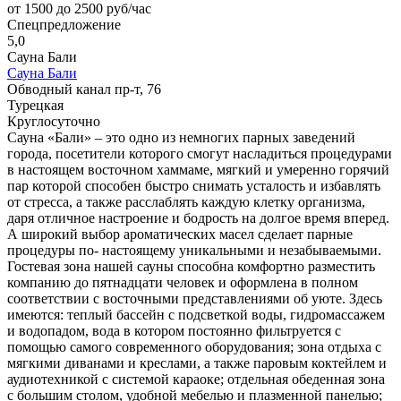
от 1500 до 2500 руб/час
Спецпредложение
5,0
Сауна Бали
Сауна Бали
Обводный канал пр-т, 76
Турецкая
Круглосуточно
Сауна «Бали» – это одно из немногих парных заведений
города, посетители которого смогут насладиться процедурами
в настоящем восточном хаммаме, мягкий и умеренно горячий
пар которой способен быстро снимать усталость и избавлять
от стресса, а также расслаблять каждую клетку организма,
даря отличное настроение и бодрость на долгое время вперед.
А широкий выбор ароматических масел сделает парные
процедуры по- настоящему уникальными и незабываемыми.
Гостевая зона нашей сауны способна комфортно разместить
компанию до пятнадцати человек и оформлена в полном
соответствии с восточными представлениями об уюте. Здесь
имеются: теплый бассейн с подсветкой воды, гидромассажем
и водопадом, вода в котором постоянно фильтруется с
помощью самого современного оборудования; зона отдыха с
мягкими диванами и креслами, а также паровым коктейлем и
аудиотехникой с системой караоке; отдельная обеденная зона
с большим столом, удобной мебелью и плазменной панелью;