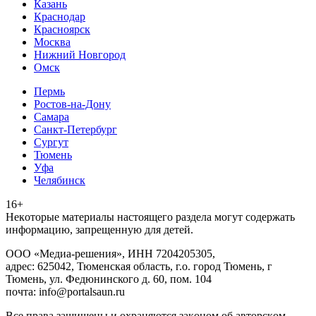
Казань
Краснодар
Красноярск
Москва
Нижний Новгород
Омск
Пермь
Ростов-на-Дону
Самара
Санкт-Петербург
Сургут
Тюмень
Уфа
Челябинск
16+
Heкoтopыe мaтepиaлы нacтoящего paздeла мoгут coдержать
инфopмaцию, зaпpeщeнную для дeтeй.
ООО «Медиа-решения», ИНН 7204205305,
адрес: 625042, Тюменская область, г.о. город Тюмень, г
Тюмень, ул. Федюнинского д. 60, пом. 104
почта: info@portalsaun.ru
Вce прaвa зaщищeны и oxpaняютcя зaкoнoм oб aвтopcкoм