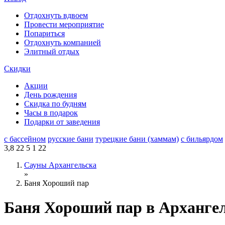
Отдохнуть вдвоем
Провести мероприятие
Попариться
Отдохнуть компанией
Элитный отдых
Скидки
Акции
День рождения
Скидка по будням
Часы в подарок
Подарки от заведения
с бассейном
русские бани
турецкие бани (хаммам)
с бильярдом
3,8
22
5
1
22
Сауны Архангельска
»
Баня Хороший пар
Баня Хороший пар в Арханге