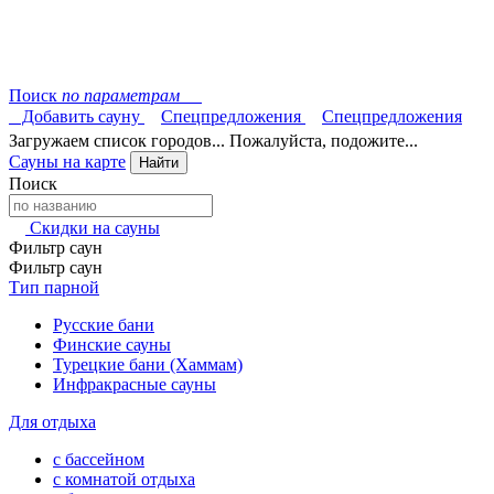
Поиск
по параметрам
Добавить сауну
Спецпредложения
Спецпредложения
Загружаем список городов... Пожалуйста, подожите...
Сауны на карте
Найти
Поиск
Скидки на сауны
Фильтр саун
Фильтр саун
Тип парной
Русские бани
Финские сауны
Турецкие бани (Хаммам)
Инфракрасные сауны
Для отдыха
с бассейном
с комнатой отдыха