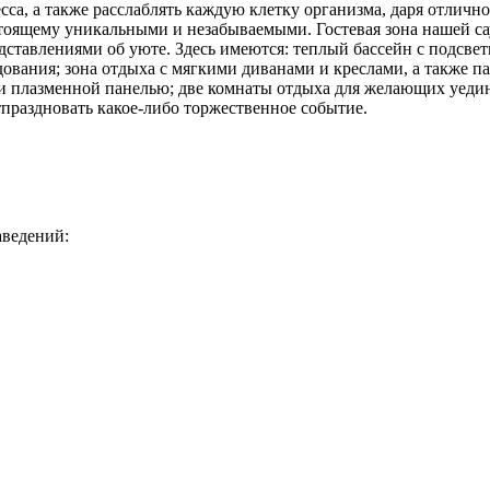
есса, а также расслаблять каждую клетку организма, даря отличн
стоящему уникальными и незабываемыми. Гостевая зона нашей с
ставлениями об уюте. Здесь имеются: теплый бассейн с подсвет
вания; зона отдыха с мягкими диванами и креслами, а также па
 и плазменной панелью; две комнаты отдыха для желающих уедин
тпраздновать какое-либо торжественное событие.
аведений: