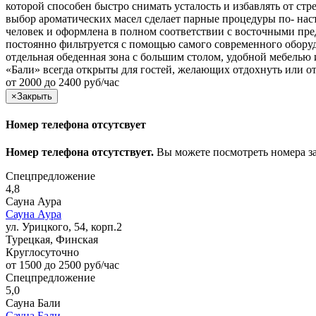
которой способен быстро снимать усталость и избавлять от стр
выбор ароматических масел сделает парные процедуры по- на
человек и оформлена в полном соответствии с восточными пред
постоянно фильтруется с помощью самого современного оборудо
отдельная обеденная зона с большим столом, удобной мебелью
«Бали» всегда открыты для гостей, желающих отдохнуть или о
от 2000 до 2400 руб/час
×
Закрыть
Номер телефона отсутсвует
Номер телефона отсутствует.
Вы можете посмотреть номера з
Спецпредложение
4,8
Сауна Аура
Сауна Аура
ул. Урицкого, 54, корп.2
Турецкая, Финская
Круглосуточно
от 1500 до 2500 руб/час
Спецпредложение
5,0
Сауна Бали
Сауна Бали