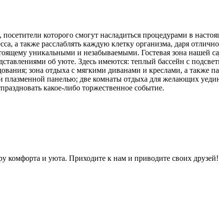
, посетители которого смогут насладиться процедурами в насто
есса, а также расслаблять каждую клетку организма, даря отличн
стоящему уникальными и незабываемыми. Гостевая зона нашей с
ставлениями об уюте. Здесь имеются: теплый бассейн с подсвет
вания; зона отдыха с мягкими диванами и креслами, а также па
 и плазменной панелью; две комнаты отдыха для желающих уедин
тпраздновать какое-либо торжественное событие.
ру комфорта и уюта. Приходите к нам и приводите своих друзей!