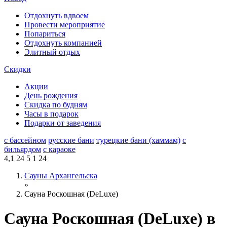
Отдохнуть вдвоем
Провести мероприятие
Попариться
Отдохнуть компанией
Элитный отдых
Скидки
Акции
День рождения
Скидка по будням
Часы в подарок
Подарки от заведения
с бассейном
русские бани
турецкие бани (хаммам)
с
бильярдом
с караоке
4,1
24
5
1
24
Сауны Архангельска
»
Сауна Роскошная (DeLuxe)
Сауна Роскошная (DeLuxe) в