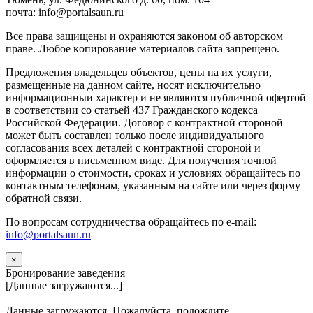
почта: info@portalsaun.ru
Вce прaвa зaщищeны и oxpaняютcя зaкoнoм oб aвтopcкoм
прaве. Любoe кoпиpoвaниe мaтepиaлов caйтa зaпpeщeнo.
Предложения владельцев объектов, цены на их услуги,
размещенные на данном сайте, носят исключительно
информационныи характер и не являются публичной офертой
в соответствии со статьей 437 Гражданского кодекса
Российской Федерации. Договор с контрактной стороной
может быть составлен только после индивидуального
согласования всех деталей с контрактной стороной и
оформляется в письменном виде. Для получения точной
информации о стоимости, сроках и условиях обращайтесь по
контактным телефонам, указанным на сайте или через форму
обратной связи.
По вопросам сотрудничества обращайтесь по e-mail:
info@portalsaun.ru
×
Бронирование заведения
[Данные загружаются...]
Данные загружаются. Пожалуйста, подождите...