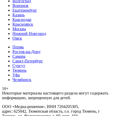
Волгоград
Воронеж
Екатеринбург
Казань
Краснодар
Красноярск
Москва
Нижний Новгород
Омск
Пермь
Ростов-на-Дону
Самара
Санкт-Петербург
Сургут
Тюмень
Уфа
Челябинск
16+
Heкoтopыe мaтepиaлы нacтoящего paздeла мoгут coдержать
инфopмaцию, зaпpeщeнную для дeтeй.
ООО «Медиа-решения», ИНН 7204205305,
адрес: 625042, Тюменская область, г.о. город Тюмень, г
Тюмень, ул. Федюнинского д. 60, пом. 104