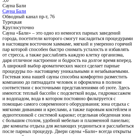
5,0
Сауна Бали
Сауна Бали
Обводный канал пр-т, 76
Турецкая
Круглосуточно
Сауна «Бали» – это одно из немногих парных заведений
города, посетители которого смогут насладиться процедурами
в настоящем восточном хаммаме, мягкий и умеренно горячий
пар которой способен быстро снимать усталость и избавлять
от стресса, а также расслаблять каждую клетку организма,
даря отличное настроение и бодрость на долгое время вперед.
А широкий выбор ароматических масел сделает парные
процедуры по- настоящему уникальными и незабываемыми.
Гостевая зона нашей сауны способна комфортно разместить
компанию до пятнадцати человек и оформлена в полном
соответствии с восточными представлениями об уюте. Здесь
имеются: теплый бассейн с подсветкой воды, гидромассажем
и водопадом, вода в котором постоянно фильтруется с
помощью самого современного оборудования; зона отдыха с
мягкими диванами и креслами, а также паровым коктейлем и
аудиотехникой с системой караоке; отдельная обеденная зона
с большим столом, удобной мебелью и плазменной панелью;
две комнаты отдыха для желающих уединиться и расслабиться
после парных процедур. Двери сауны «Бали» всегда открыты