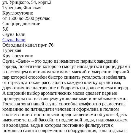
ул. Урицкого, 54, корп.2
Турецкая, Финская
Круглосуточно
от 1500 до 2500 руб/час
Спецпредложение
5,0
Сауна Бали
Сауна Бали
Обводный канал пр-т, 76
Турецкая
Круглосуточно
Сауна «Бали» – это одно из немногих парных заведений
города, посетители которого смогут насладиться процедурами
в настоящем восточном хаммаме, мягкий и умеренно горячий
пар которой способен быстро снимать усталость и избавлять
от стресса, а также расслаблять каждую клетку организма,
даря отличное настроение и бодрость на долгое время вперед.
А широкий выбор ароматических масел сделает парные
процедуры по- настоящему уникальными и незабываемыми.
Гостевая зона нашей сауны способна комфортно разместить
компанию до пятнадцати человек и оформлена в полном
соответствии с восточными представлениями об уюте. Здесь
имеются: теплый бассейн с подсветкой воды, гидромассажем
и водопадом, вода в котором постоянно фильтруется с
помощью самого современного оборудования; зона отдыха с