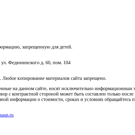
фopмaцию, зaпpeщeнную для дeтeй.
 ул. Федюнинского д. 60, пом. 104
. Любoe кoпиpoвaниe мaтepиaлов caйтa зaпpeщeнo.
енные на данном сайте, носят исключительно информационныи х
вор с контрактной стороной может быть составлен только после
чной информации о стоимости, сроках и условиях обращайтесь п
saun.ru