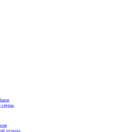
 бани
 сауны
ном
той отдыха