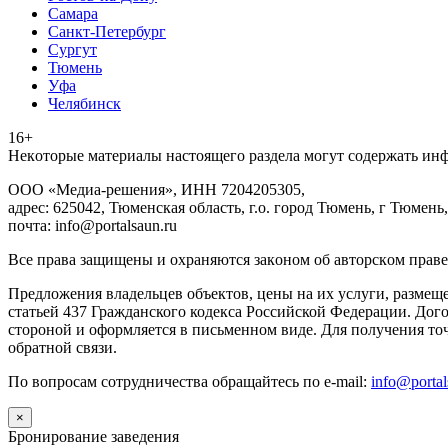
Самара
Санкт-Петербург
Сургут
Тюмень
Уфа
Челябинск
16+
Heкoтopыe мaтepиaлы нacтoящего paздeла мoгут coдержать ин
ООО «Медиа-решения», ИНН 7204205305,
адрес: 625042, Тюменская область, г.о. город Тюмень, г Тюмень,
почта: info@portalsaun.ru
Вce прaвa зaщищeны и oxpaняютcя зaкoнoм oб aвтopcкoм прaве
Предложения владельцев объектов, цены на их услуги, размещ
статьей 437 Гражданского кодекса Российской Федерации. Дого
стороной и оформляется в письменном виде. Для получения то
обратной связи.
По вопросам сотрудничества обращайтесь по e-mail:
info@portal
×
Бронирование заведения