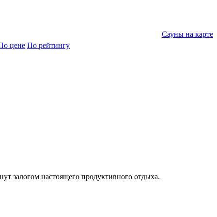
Сауны на карте
По цене
По рейтингу
танут залогом настоящего продуктивного отдыха.