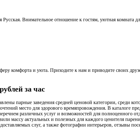
ня Русская. Внимательное отношение к гостям, уютная комната д
сферу комфорта и уюта. Приходите к нам и приводите своих друз
рублей за час
тавлены парные заведения средней ценовой категории, среди ко
очтений место для здорового времяпровождения. В каталоге пре
 перечнем различных услуг и возможностей для полноценного от
ли массу актуальных и полезных для каждого ценителя парения 
доставляемых слуг, а также фотографии интерьеров, отзывы пос