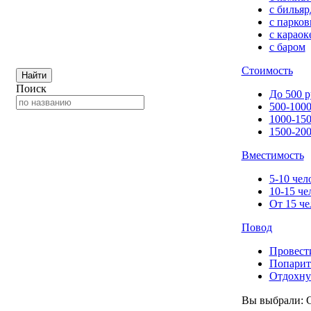
с билья
с парков
с караок
с баром
Стоимость
Найти
Поиск
До 500 р
500-1000
1000-150
1500-200
Вместимость
5-10 чел
10-15 че
От 15 че
Повод
Провест
Попарит
Отдохну
Вы выбрали: