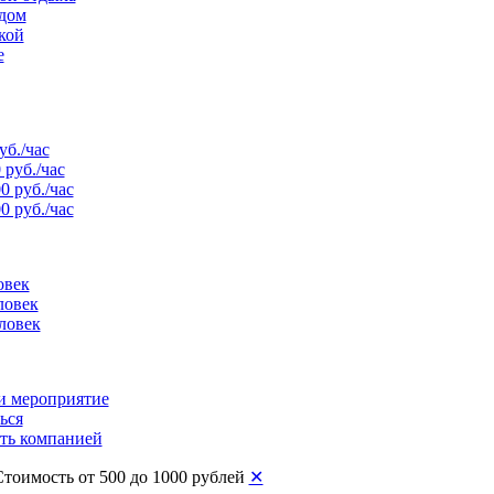
рдом
кой
е
уб./час
 руб./час
0 руб./час
0 руб./час
овек
ловек
ловек
и мероприятие
ься
ть компанией
Стоимость от 500 до 1000 рублей
✕