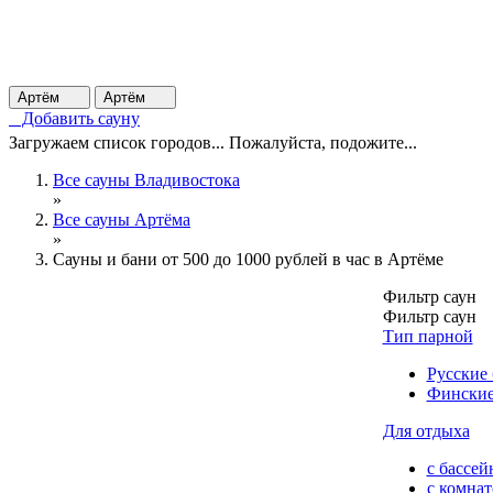
Артём
Артём
Добавить сауну
Загружаем список городов... Пожалуйста, подожите...
Все сауны Владивостока
»
Все сауны Артёма
»
Сауны и бани от 500 до 1000 рублей в час в Артёме
Фильтр саун
Фильтр саун
Тип парной
Русские
Финские
Для отдыха
с бассей
с комна