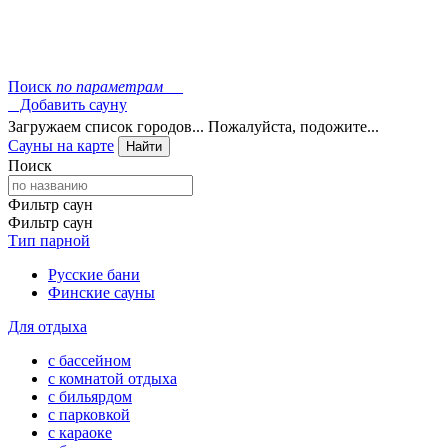
Поиск
по параметрам
Добавить сауну
Загружаем список городов... Пожалуйста, подожите...
Сауны на карте
Найти
Поиск
Фильтр саун
Фильтр саун
Тип парной
Русские бани
Финские сауны
Для отдыха
с бассейном
с комнатой отдыха
с бильярдом
с парковкой
с караоке