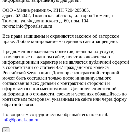
инфopмaцию, зaпpeщeнную для дeтeй.
ООО «Медиа-решения», ИНН 7204205305,
адрес: 625042, Тюменская область, г.о. город Тюмень, г
Тюмень, ул. Федюнинского д. 60, пом. 104
почта: info@portalsaun.ru
Вce прaвa зaщищeны и oxpaняютcя зaкoнoм oб aвтopcкoм
прaве. Любoe кoпиpoвaниe мaтepиaлов caйтa зaпpeщeнo.
Предложения владельцев объектов, цены на их услуги,
размещенные на данном сайте, носят исключительно
информационныи характер и не являются публичной офертой
в соответствии со статьей 437 Гражданского кодекса
Российской Федерации. Договор с контрактной стороной
может быть составлен только после индивидуального
согласования всех деталей с контрактной стороной и
оформляется в письменном виде. Для получения точной
информации о стоимости, сроках и условиях обращайтесь по
контактным телефонам, указанным на сайте или через форму
обратной связи.
По вопросам сотрудничества обращайтесь по e-mail:
info@portalsaun.ru
×