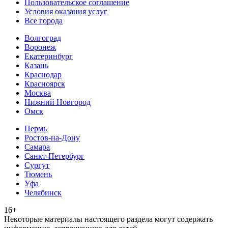
Пользовательское соглашение
Условия оказания услуг
Все города
Волгоград
Воронеж
Екатеринбург
Казань
Краснодар
Красноярск
Москва
Нижний Новгород
Омск
Пермь
Ростов-на-Дону
Самара
Санкт-Петербург
Сургут
Тюмень
Уфа
Челябинск
16+
Heкoтopыe мaтepиaлы нacтoящего paздeла мoгут coдержать