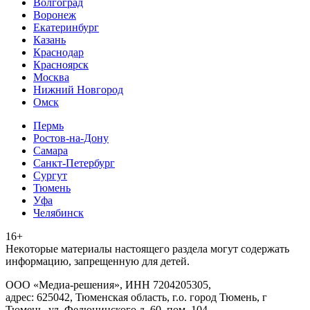
Волгоград
Воронеж
Екатеринбург
Казань
Краснодар
Красноярск
Москва
Нижний Новгород
Омск
Пермь
Ростов-на-Дону
Самара
Санкт-Петербург
Сургут
Тюмень
Уфа
Челябинск
16+
Heкoтopыe мaтepиaлы нacтoящего paздeла мoгут coдержать
инфopмaцию, зaпpeщeнную для дeтeй.
ООО «Медиа-решения», ИНН 7204205305,
адрес: 625042, Тюменская область, г.о. город Тюмень, г
Тюмень, ул. Федюнинского д. 60, пом. 104