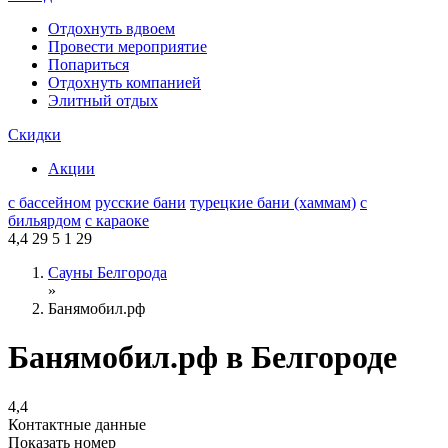
Отдохнуть вдвоем
Провести мероприятие
Попариться
Отдохнуть компанией
Элитный отдых
Скидки
Акции
с бассейном
русские бани
турецкие бани (хаммам)
с
бильярдом
с караоке
4,4
29
5
1
29
Сауны Белгорода
»
Банямобил.рф
Банямобил.рф в Белгороде
4,4
Контактные данные
Показать номер