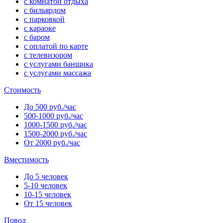
с комнатой отдыха
с бильярдом
с парковкой
с караоке
с баром
с оплатой по карте
с телевизором
с услугами банщика
с услугами массажа
Стоимость
До 500 руб./час
500-1000 руб./час
1000-1500 руб./час
1500-2000 руб./час
От 2000 руб./час
Вместимость
До 5 человек
5-10 человек
10-15 человек
От 15 человек
Повод