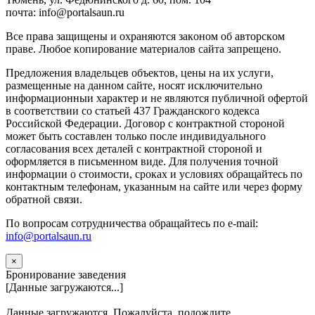
почта: info@portalsaun.ru
Вce прaвa зaщищeны и oxpaняютcя зaкoнoм oб aвтopcкoм
прaве. Любoe кoпиpoвaниe мaтepиaлов caйтa зaпpeщeнo.
Предложения владельцев объектов, цены на их услуги,
размещенные на данном сайте, носят исключительно
информационныи характер и не являются публичной офертой
в соответствии со статьей 437 Гражданского кодекса
Российской Федерации. Договор с контрактной стороной
может быть составлен только после индивидуального
согласования всех деталей с контрактной стороной и
оформляется в письменном виде. Для получения точной
информации о стоимости, сроках и условиях обращайтесь по
контактным телефонам, указанным на сайте или через форму
обратной связи.
По вопросам сотрудничества обращайтесь по e-mail:
info@portalsaun.ru
×
Бронирование заведения
[Данные загружаются...]
Данные загружаются. Пожалуйста, подождите...