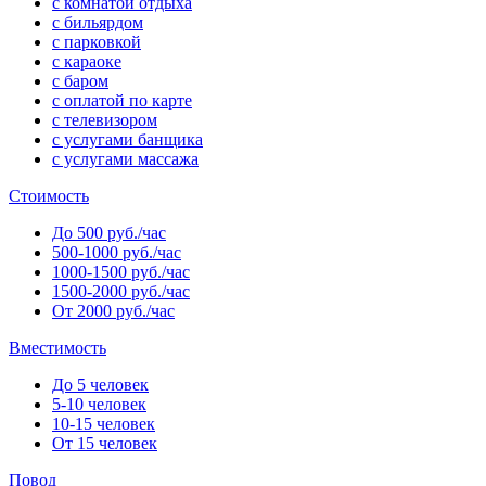
с комнатой отдыха
с бильярдом
с парковкой
с караоке
с баром
с оплатой по карте
с телевизором
с услугами банщика
с услугами массажа
Стоимость
До 500 руб./час
500-1000 руб./час
1000-1500 руб./час
1500-2000 руб./час
От 2000 руб./час
Вместимость
До 5 человек
5-10 человек
10-15 человек
От 15 человек
Повод