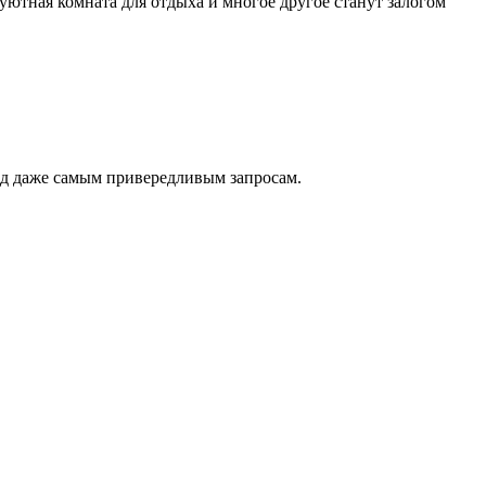
 уютная комната для отдыха и многое другое станут залогом
ад даже самым привередливым запросам.