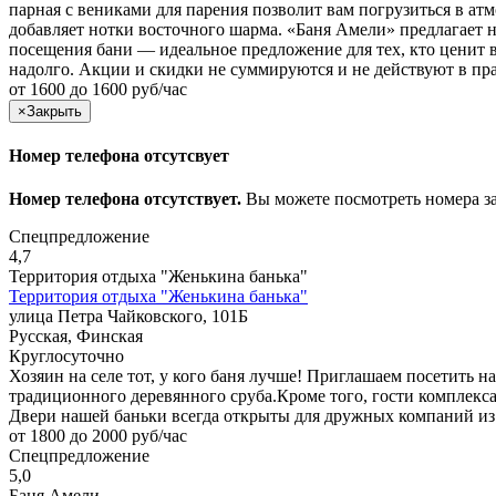
парная с вениками для парения позволит вам погрузиться в ат
добавляет нотки восточного шарма. «Баня Амели» предлагает н
посещения бани — идеальное предложение для тех, кто ценит в
надолго. Акции и скидки не суммируются и не действуют в п
от 1600 до 1600 руб/час
×
Закрыть
Номер телефона отсутсвует
Номер телефона отсутствует.
Вы можете посмотреть номера з
Спецпредложение
4,7
Территория отдыха "Женькина банька"
Территория отдыха "Женькина банька"
улица Петра Чайковского, 101Б
Русская, Финская
Круглосуточно
Хозяин на селе тот, у кого баня лучше! Приглашаем посетить 
традиционного деревянного сруба.Кроме того, гости комплекс
Двери нашей баньки всегда открыты для дружных компаний из 1
от 1800 до 2000 руб/час
Спецпредложение
5,0
Баня Амели