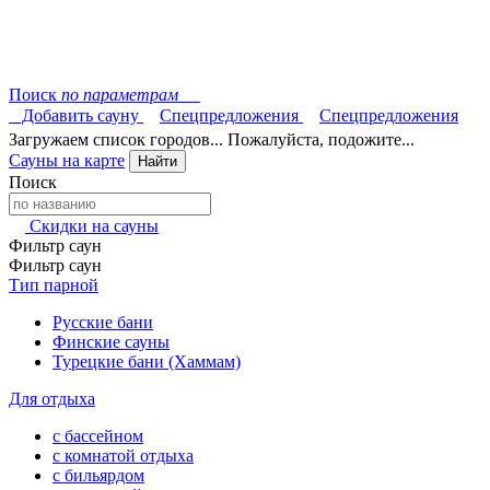
Поиск
по параметрам
Добавить сауну
Спецпредложения
Спецпредложения
Загружаем список городов... Пожалуйста, подожите...
Сауны на карте
Найти
Поиск
Скидки на сауны
Фильтр саун
Фильтр саун
Тип парной
Русские бани
Финские сауны
Турецкие бани (Хаммам)
Для отдыха
с бассейном
с комнатой отдыха
с бильярдом