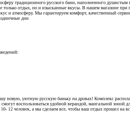
мосферу традиционного русского бани, наполненного душистым п
е только отдых, но и изысканные вкусы. В нашем магазине при 
кус и атмосферу. Мы гарантируем комфорт, качественный сервис
раздничные дни
аведений:
нашу новую, уютную русскую баньку на дровах! Комплекс распола
а смогут воспользоваться удобной верандой, мангальной зоной 
0- 12 человек, а мы сделаем все, чтобы ваш отдых прошел на в