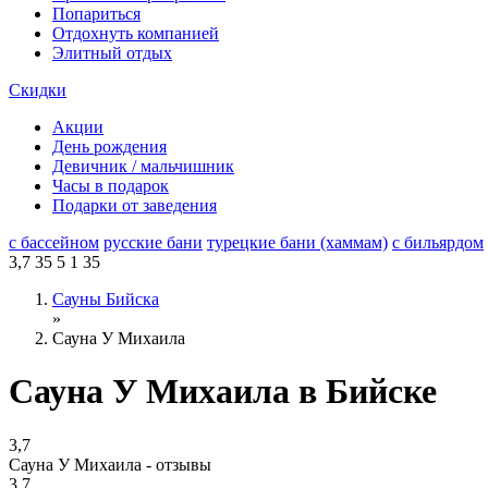
Попариться
Отдохнуть компанией
Элитный отдых
Скидки
Акции
День рождения
Девичник / мальчишник
Часы в подарок
Подарки от заведения
с бассейном
русские бани
турецкие бани (хаммам)
с бильярдом
3,7
35
5
1
35
Сауны Бийска
»
Сауна У Михаила
Сауна У Михаила в Бийске
3,7
Сауна У Михаила - отзывы
3,7