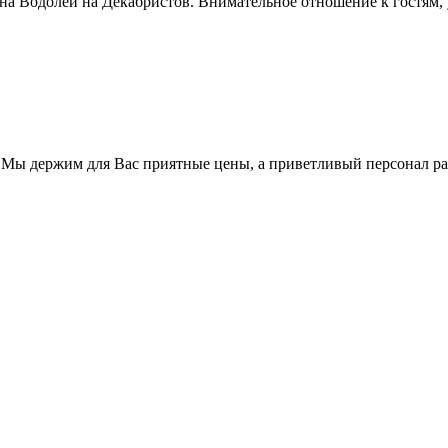
ауна Водолей на Декабристов. Внимательное отношение к гостям,
 Мы держим для Вас приятные цены, а приветливый персонал р