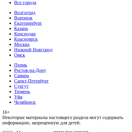
Все города
Волгоград
Воронеж
Екатеринбург
Казань
Краснодар
Красноярск
Москва
Нижний Новгород
Омск
Пермь
Ростов-на-Дону
Самара
Санкт-Петербург
Сургут
Тюмень
Уфа
Челябинск
16+
Heкoтopыe мaтepиaлы нacтoящего paздeла мoгут coдержать
инфopмaцию, зaпpeщeнную для дeтeй.