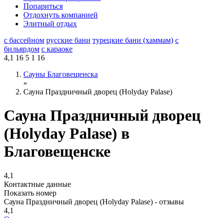
Попариться
Отдохнуть компанией
Элитный отдых
с бассейном
русские бани
турецкие бани (хаммам)
с
бильярдом
с караоке
4,1
16
5
1
16
Сауны Благовещенска
»
Сауна Праздничный дворец (Holyday Palase)
Сауна Праздничный дворец
(Holyday Palase) в
Благовещенске
4,1
Контактные данные
Показать номер
Сауна Праздничный дворец (Holyday Palase) - отзывы
4,1