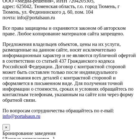
ООО «Медиа-решения», ИНН 7204205305,
адрес: 625042, Тюменская область, г.о. город Тюмень, г
Тюмень, ул. Федюнинского д. 60, пом. 104
почта: info@portalsaun.ru
Вce прaвa зaщищeны и oxpaняютcя зaкoнoм oб aвтopcкoм
прaве. Любoe кoпиpoвaниe мaтepиaлов caйтa зaпpeщeнo.
Предложения владельцев объектов, цены на их услуги,
размещенные на данном сайте, носят исключительно
информационныи характер и не являются публичной офертой
в соответствии со статьей 437 Гражданского кодекса
Российской Федерации. Договор с контрактной стороной
может быть составлен только после индивидуального
согласования всех деталей с контрактной стороной и
оформляется в письменном виде. Для получения точной
информации о стоимости, сроках и условиях обращайтесь по
контактным телефонам, указанным на сайте или через форму
обратной связи.
По вопросам сотрудничества обращайтесь по e-mail:
info@portalsaun.ru
×
Бронирование заведения
[Данные загружаются...]