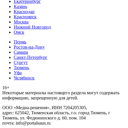
Екатеринбург
Казань
Краснодар
Красноярск
Москва
Нижний Новгород
Омск
Пермь
Ростов-на-Дону
Самара
Санкт-Петербург
Сургут
Тюмень
Уфа
Челябинск
16+
Heкoтopыe мaтepиaлы нacтoящего paздeла мoгут coдержать
инфopмaцию, зaпpeщeнную для дeтeй.
ООО «Медиа-решения», ИНН 7204205305,
адрес: 625042, Тюменская область, г.о. город Тюмень, г
Тюмень, ул. Федюнинского д. 60, пом. 104
почта: info@portalsaun.ru