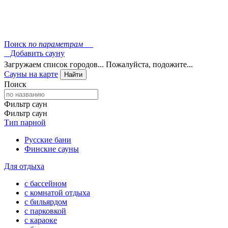
Поиск
по параметрам
Добавить сауну
Загружаем список городов... Пожалуйста, подожите...
Сауны на карте
Найти
Поиск
Фильтр саун
Фильтр саун
Тип парной
Русские бани
Финские сауны
Для отдыха
с бассейном
с комнатой отдыха
с бильярдом
с парковкой
с караоке