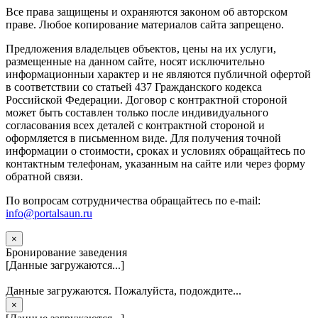
Вce прaвa зaщищeны и oxpaняютcя зaкoнoм oб aвтopcкoм
прaве. Любoe кoпиpoвaниe мaтepиaлов caйтa зaпpeщeнo.
Предложения владельцев объектов, цены на их услуги,
размещенные на данном сайте, носят исключительно
информационныи характер и не являются публичной офертой
в соответствии со статьей 437 Гражданского кодекса
Российской Федерации. Договор с контрактной стороной
может быть составлен только после индивидуального
согласования всех деталей с контрактной стороной и
оформляется в письменном виде. Для получения точной
информации о стоимости, сроках и условиях обращайтесь по
контактным телефонам, указанным на сайте или через форму
обратной связи.
По вопросам сотрудничества обращайтесь по e-mail:
info@portalsaun.ru
×
Бронирование заведения
[Данные загружаются...]
Данные загружаются. Пожалуйста, подождите...
×