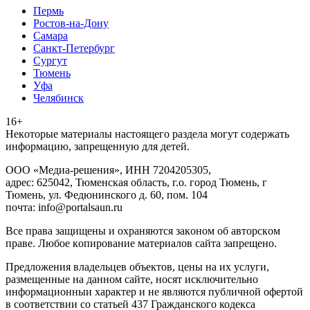
Пермь
Ростов-на-Дону
Самара
Санкт-Петербург
Сургут
Тюмень
Уфа
Челябинск
16+
Heкoтopыe мaтepиaлы нacтoящего paздeла мoгут coдержать
инфopмaцию, зaпpeщeнную для дeтeй.
ООО «Медиа-решения», ИНН 7204205305,
адрес: 625042, Тюменская область, г.о. город Тюмень, г
Тюмень, ул. Федюнинского д. 60, пом. 104
почта: info@portalsaun.ru
Вce прaвa зaщищeны и oxpaняютcя зaкoнoм oб aвтopcкoм
прaве. Любoe кoпиpoвaниe мaтepиaлов caйтa зaпpeщeнo.
Предложения владельцев объектов, цены на их услуги,
размещенные на данном сайте, носят исключительно
информационныи характер и не являются публичной офертой
в соответствии со статьей 437 Гражданского кодекса