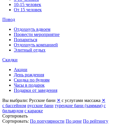
10-15 человек
От 15 человек
Повод
Отдохнуть вдвоем
Провести мероприятие
Попариться
Отдохнуть компанией
Элитный отдых
Скидки
Акции
День рождения
Скидка по будням
Часы в подарок
Подарки от заведения
Вы выбрали:
Русские бани
✕
с услугами массажа
✕
с бассейном
русские бани
турецкие бани (хаммам)
с
бильярдом
с караоке
Сортировать
Сортировать:
По популярности
По цене
По рейтингу