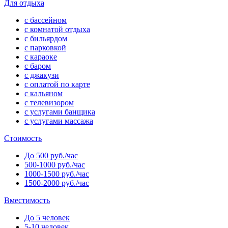
Для отдыха
с бассейном
с комнатой отдыха
с бильярдом
с парковкой
с караоке
с баром
с джакузи
с оплатой по карте
с кальяном
с телевизором
с услугами банщика
с услугами массажа
Стоимость
До 500 руб./час
500-1000 руб./час
1000-1500 руб./час
1500-2000 руб./час
Вместимость
До 5 человек
5-10 человек