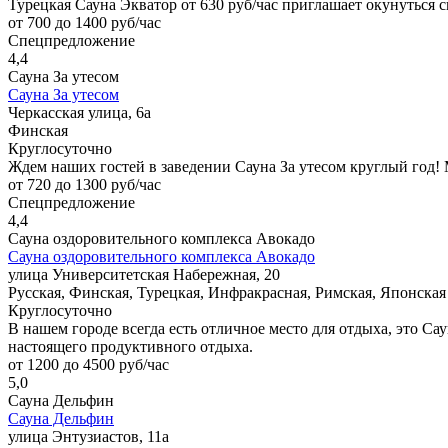
Турецкая Сауна Экватор от 630 руб/час приглашает окунуться 
от 700 до 1400 руб/час
Спецпредложение
4,4
Сауна За утесом
Сауна За утесом
Черкасская улица, 6а
Финская
Круглосуточно
Ждем наших гостей в заведении Сауна За утесом круглый год
от 720 до 1300 руб/час
Спецпредложение
4,4
Сауна оздоровительного комплекса Авокадо
Сауна оздоровительного комплекса Авокадо
улица Университетская Набережная, 20
Русская, Финская, Турецкая, Инфракрасная, Римская, Японская
Круглосуточно
В нашем городе всегда есть отличное место для отдыха, это Са
настоящего продуктивного отдыха.
от 1200 до 4500 руб/час
5,0
Сауна Дельфин
Сауна Дельфин
улица Энтузиастов, 11а