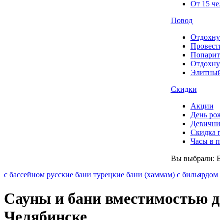
От 15 че
Повод
Отдохну
Провест
Попарит
Отдохну
Элитный
Скидки
Акции
День ро
Девични
Скидка 
Часы в 
Вы выбрали:
с бассейном
русские бани
турецкие бани (хаммам)
с бильярдом
Сауны и бани вместимостью до
Челябинске