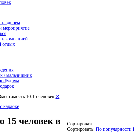
ловек
ть вдвоем
и мероприятие
ься
ть компанией
 отдых
ждения
к / мальчишник
по будням
подарок
Вместимость 10-15 человек
✕
с караоке
 15 человек в
Сортировать
Сортировать:
По популярности