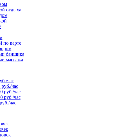
ном
той отдыха
рдом
кой
е
и
й по карте
зором
ами банщика
ми массажа
уб./час
 руб./час
0 руб./час
0 руб./час
руб./час
овек
овек
ловек