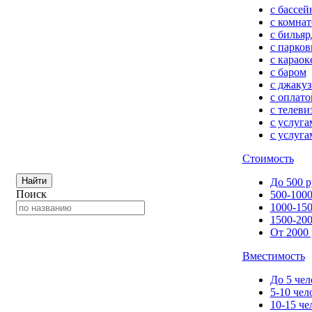
с бассей
с комна
с билья
с парков
с караок
с баром
с джакуз
с оплато
с телеви
с услуг
с услуга
Стоимость
Найти
До 500 р
Поиск
500-1000
1000-150
1500-200
От 2000 
Вместимость
До 5 чел
5-10 чел
10-15 че