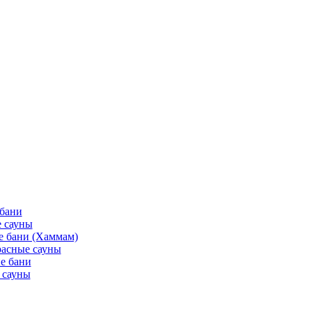
 бани
 сауны
е бани (Хаммам)
асные сауны
е бани
 сауны