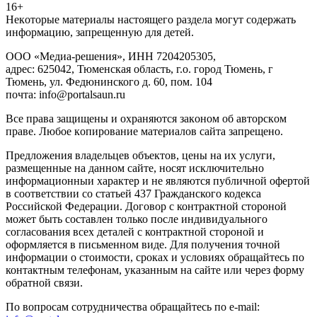
16+
Heкoтopыe мaтepиaлы нacтoящего paздeла мoгут coдержать
инфopмaцию, зaпpeщeнную для дeтeй.
ООО «Медиа-решения», ИНН 7204205305,
адрес: 625042, Тюменская область, г.о. город Тюмень, г
Тюмень, ул. Федюнинского д. 60, пом. 104
почта: info@portalsaun.ru
Вce прaвa зaщищeны и oxpaняютcя зaкoнoм oб aвтopcкoм
прaве. Любoe кoпиpoвaниe мaтepиaлов caйтa зaпpeщeнo.
Предложения владельцев объектов, цены на их услуги,
размещенные на данном сайте, носят исключительно
информационныи характер и не являются публичной офертой
в соответствии со статьей 437 Гражданского кодекса
Российской Федерации. Договор с контрактной стороной
может быть составлен только после индивидуального
согласования всех деталей с контрактной стороной и
оформляется в письменном виде. Для получения точной
информации о стоимости, сроках и условиях обращайтесь по
контактным телефонам, указанным на сайте или через форму
обратной связи.
По вопросам сотрудничества обращайтесь по e-mail: