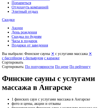
Попариться
Отдохнуть компанией
Элитный отдых
Скидки
Акции
День рождения
Скидка по будням
Часы в подарок
Подарки от заведения
Вы выбрали:
Финские сауны
✕
с услугами массажа
✕
с бассейном
с бильярдом
с караоке
Сортировать
Сортировать:
По популярности
По цене
По рейтингу
Финские сауны с услугами
массажа в Ангарске
1 финских саун с услугами массажа в Ангарске
фото и цены, акции и отзывы
бронирование финских саун с услугами массажа на