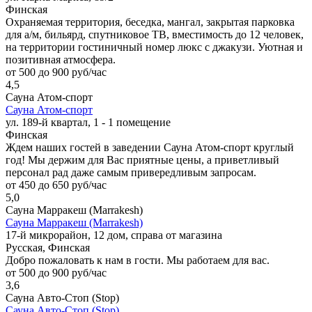
Финская
Охраняемая территория, беседка, мангал, закрытая парковка
для а/м, бильярд, спутниковое ТВ, вместимость до 12 человек,
на территории гостиничный номер люкс с джакузи. Уютная и
позитивная атмосфера.
от 500 до 900 руб/час
4,5
Сауна Атом-спорт
Сауна Атом-спорт
ул. 189-й квартал, 1 - 1 помещение
Финская
Ждем наших гостей в заведении Сауна Атом-спорт круглый
год! Мы держим для Вас приятные цены, а приветливый
персонал рад даже самым привередливым запросам.
от 450 до 650 руб/час
5,0
Сауна Марракеш (Marrakesh)
Сауна Марракеш (Marrakesh)
17-й микрорайон, 12 дом, справа от магазина
Русская, Финская
Добро пожаловать к нам в гости. Мы работаем для вас.
от 500 до 900 руб/час
3,6
Сауна Авто-Стоп (Stop)
Сауна Авто-Стоп (Stop)