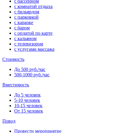
с бассейном
с комнатой отдыха
с бильярдом
с парковкой
с караоке
с баром
с оплатой по карте
с кальяном
с телевизором
с услугами массажа
Стоимость
До 500 руб./час
500-1000 руб./час
Вместимость
До 5 человек
5-10 человек
10-15 человек
От 15 человек
Повод
Провести мероприятие